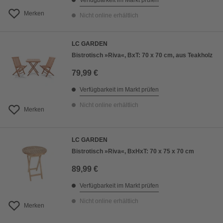
Verfügbarkeit im Markt prüfen
Merken
Nicht online erhältlich
LC GARDEN
Bistrotisch »Riva«, BxT: 70 x 70 cm, aus Teakholz
79,99 €
Verfügbarkeit im Markt prüfen
Nicht online erhältlich
Merken
LC GARDEN
Bistrotisch »Riva«, BxHxT: 70 x 75 x 70 cm
89,99 €
Verfügbarkeit im Markt prüfen
Nicht online erhältlich
Merken