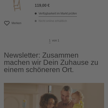
119,00 €
Verfügbarkeit im Markt prüfen
Nicht online erhältlich
Merken
1
von
1
Newsletter: Zusammen
machen wir Dein Zuhause zu
einem schöneren Ort.