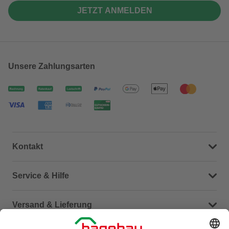
JETZT ANMELDEN
Unsere Zahlungsarten
Kontakt
Dein Kontakt zu uns
Service & Hilfe
Häufige Fragen (FAQ)
Versand & Lieferung
Serviceübersicht