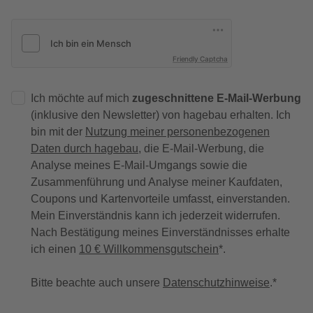
Friendly Captcha
Ich möchte auf mich
zugeschnittene E-Mail-Werbung
(inklusive den Newsletter) von hagebau erhalten. Ich
bin mit der
Nutzung meiner personenbezogenen
Daten durch hagebau
, die E-Mail-Werbung, die
Analyse meines E-Mail-Umgangs sowie die
Zusammenführung und Analyse meiner Kaufdaten,
Coupons und Kartenvorteile umfasst, einverstanden.
Mein Einverständnis kann ich jederzeit widerrufen.
Nach Bestätigung meines Einverständnisses erhalte
ich einen
10 € Willkommensgutschein
*.
Bitte beachte auch unsere
Datenschutzhinweise
.