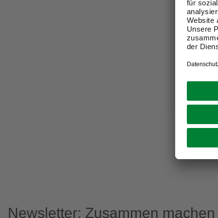
SEVERIN
Dampfbüg
Übertemp
silberfar
24,99 €
Verfügbark
Online au
Newsletter: Zusammen machen w