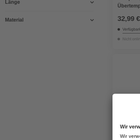
Länge
Übertemp
Endabsch
32,99 €
Material
Verfügbark
Nicht onli