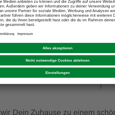
SEVERIN
eleisen, 2200 W, mit
Dampfbügeleisen, 1750 W,
eratursicherung,
Übertemperatursicherung
ben/grün
19,99 €
eit im Markt prüfen
Verfügbarkeit im Markt prüfen
sverkauft
Online ausverkauft
1
ir Dein Zuhause zu einem schön