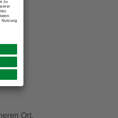
 mit
, blau
eren Ort.