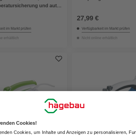
eratursicherung und aut.
altung, rosa
27,99 €
eit im Markt prüfen
Verfügbarkeit im Markt prüfen
ne erhältlich
Nicht online erhältlich