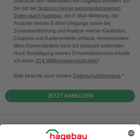
(inklusive den Newsletter) von hagebau erhalten. Ich
bin mit der
Nutzung meiner personenbezogenen
Daten durch hagebau
, die E-Mail-Werbung, die
Analyse meines E-Mail-Umgangs sowie die
Zusammenführung und Analyse meiner Kaufdaten,
Coupons und Kartenvorteile umfasst, einverstanden.
Mein Einverständnis kann ich jederzeit widerrufen.
Nach Bestätigung meines Einverständnisses erhalte
ich einen
10 € Willkommensgutschein
*.
Bitte beachte auch unsere
Datenschutzhinweise
.
JETZT ANMELDEN
Unsere Zahlungsarten