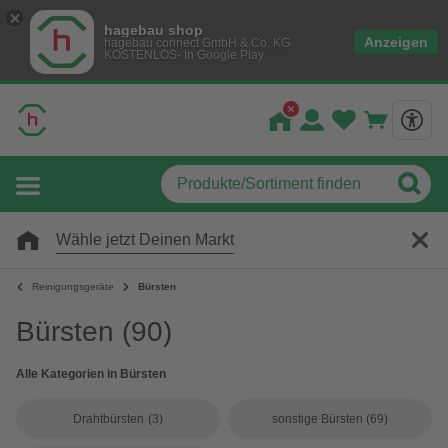
hagebau shop
Anzeigen
hagebau connect GmbH & Co. KG
KOSTENLOS- In Google Play
Wähle jetzt Deinen Markt
Reinigungsgeräte
Bürsten
Bürsten
(90)
Alle Kategorien in Bürsten
Drahtbürsten
(3)
sonstige Bürsten
(69)