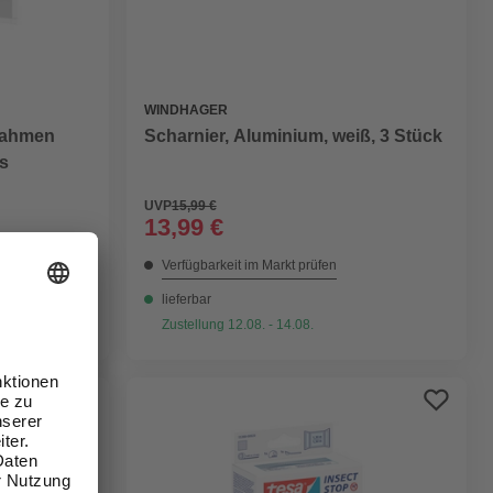
WINDHAGER
 Rahmen
Scharnier, Aluminium, weiß, 3 Stück
ss
UVP
15,99 €
13,99 €
Verfügbarkeit im Markt prüfen
lieferbar
Zustellung 12.08. - 14.08.