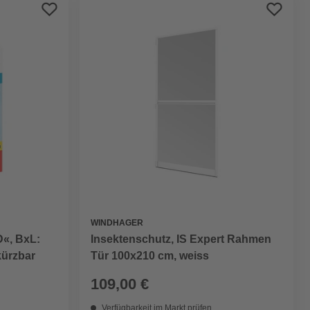
Preis aufsteigend
Preis absteigend
Bewertung
WINDHAGER
«, BxL:
Insektenschutz, IS Expert Rahmen
kürzbar
Tür 100x210 cm, weiss
109,00 €
Verfügbarkeit im Markt prüfen