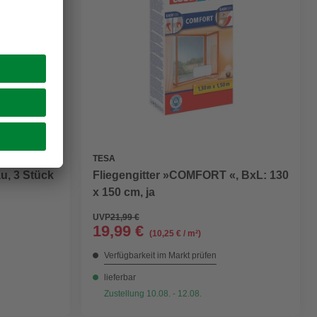
TESA
u, 3 Stück
Fliegengitter »COMFORT «, BxL: 130
x 150 cm, ja
UVP
21,99 €
19,99 €
(10,25 € / m²)
Verfügbarkeit im Markt prüfen
lieferbar
Zustellung 10.08. - 12.08.