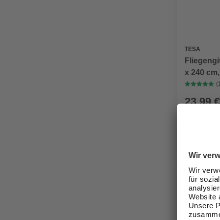
TESA
Fliegeng
x 240 cm,
(
23,99 €
Verfügbark
lieferbar
Zustellung