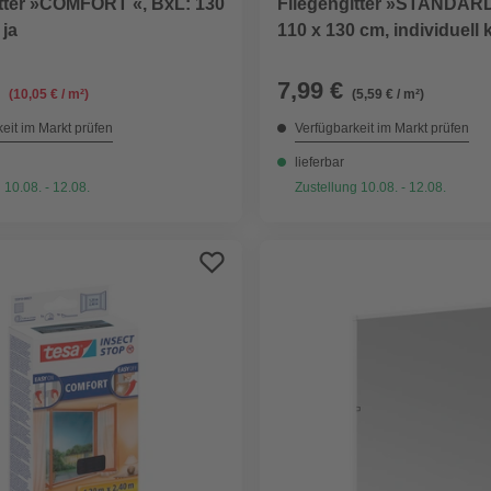
itter »COMFORT «, BxL: 130
Fliegengitter »STANDARD
 ja
110 x 130 cm, individuell 
7,99 €
(10,05 € / m²)
(5,59 € / m²)
eit im Markt prüfen
Verfügbarkeit im Markt prüfen
lieferbar
 10.08. - 12.08.
Zustellung 10.08. - 12.08.