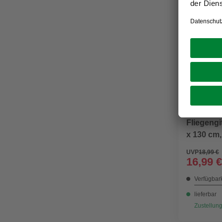
TESA
Fliegeng
x 130 cm,
UVP
18,99 €
16,99 €
Verfügbark
lieferbar
Zustellung