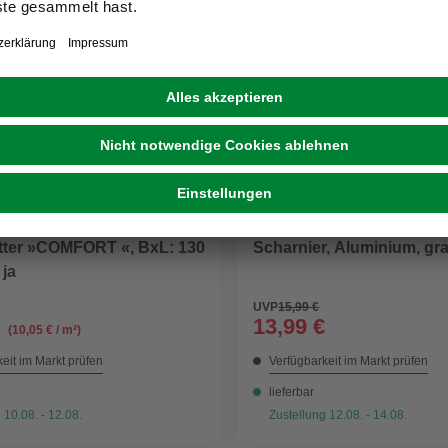
WINDHAGER
itter »COMFORT «, BxL: 130
Scharnier, Aluminium, gra
 ja
UVP
15,99 €
13,99 €
(10,05 € / m²)
eit im Markt prüfen
Verfügbarkeit im Markt prüfen
lieferbar
 10.08. - 12.08.
Zustellung 12.08. - 14.08.