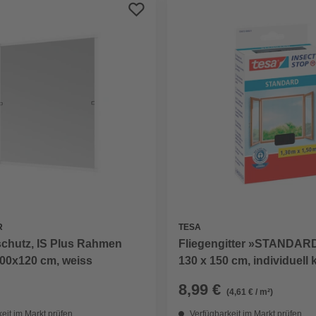
R
TESA
schutz, IS Plus Rahmen
Fliegengitter »STANDARD
100x120 cm, weiss
130 x 150 cm, individuell 
8,99 €
(4,61 € / m²)
eit im Markt prüfen
Verfügbarkeit im Markt prüfen