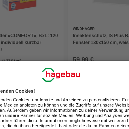
WINDHAGER
itter »COMFORT«, BxL: 120
Insektenschutz, IS Plus
 individuell kürzbar
Fenster 130x150 cm, wei
1)
59,99 €
(8,33 € / m²)
eit im Markt prüfen
Verfügbarkeit im Markt prüfen
lieferbar
 10.08. - 12.08.
Zustellung 17.08. - 19.08.