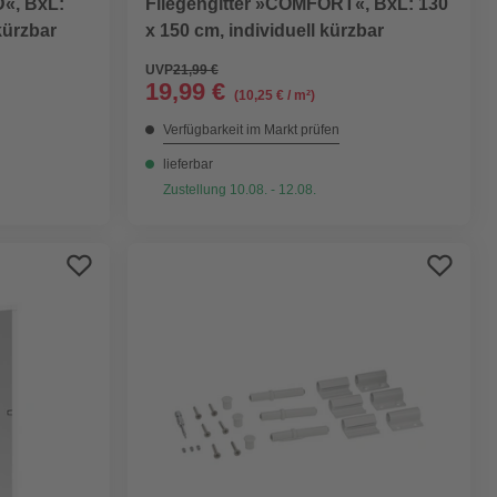
«, BxL:
Fliegengitter »COMFORT«, BxL: 130
kürzbar
x 150 cm, individuell kürzbar
UVP
21,99 €
19,99 €
(10,25 € / m²)
Verfügbarkeit im Markt prüfen
lieferbar
Zustellung 10.08. - 12.08.