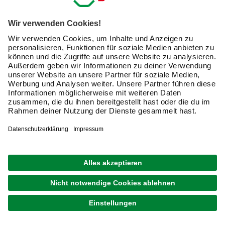
Lösung für kleine Räume und spontane Sitzgelegenheiten.
Welche Hocker gibt es?
Die Vielfalt ist beeindruckend: Von klassischen
Barhockern
über gepolsterte Sitzkissen bis hin zu
modernen Designerstücken – jeder Typ erfüllt spezifische
Anforderungen. Klappbare Modelle sparen Platz, während
stapelbare Varianten praktisch für die Lagerung sind.
Höhenverstellbare Ausführungen passen sich individuell
an Tisch- oder Tresen-Höhen an.
Praktische Sitzhocker aus Kunststoff und anderen
Materialien
Bei hagebau entdeckst Du eine umfassende Auswahl an
Hockern für unterschiedlichste Einsatzbereiche.