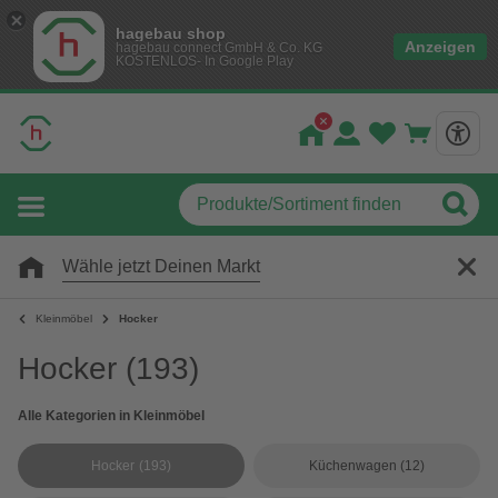
hagebau shop
Anzeigen
hagebau connect GmbH & Co. KG
KOSTENLOS- In Google Play
Wähle jetzt Deinen Markt
Kleinmöbel
Hocker
Hocker
(193)
Alle Kategorien in Kleinmöbel
Hocker
(193)
Küchenwagen
(12)