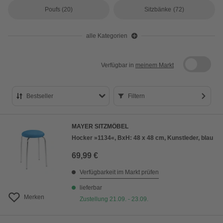
Poufs
(20)
Sitzbänke
(72)
alle Kategorien
Verfügbar in
meinem Markt
Bestseller
Filtern
Bestseller
MAYER SITZMÖBEL
Preis aufsteigend
Hocker »1134«, BxH: 48 x 48 cm, Kunstleder, blau
Preis absteigend
69,99 €
Bewertung
Verfügbarkeit im Markt prüfen
lieferbar
Merken
Zustellung 21.09. - 23.09.