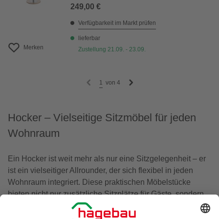
249,00 €
Verfügbarkeit im Markt prüfen
lieferbar
Merken
Zustellung 21.09. - 23.09.
1
von
4
Hocker – Vielseitige Sitzmöbel für jeden
Wohnraum
Ein Hocker ist weit mehr als nur eine Sitzgelegenheit – er
ist ein vielseitiger Allrounder, der sich flexibel in jeden
Wohnraum integriert. Diese praktischen Möbelstücke
bieten nicht nur zusätzliche Sitzplätze für Gäste, sondern
dienen auch als Fußablage, Beistelltisch oder sogar als
Stauraum. Die kompakte Bauweise macht sie zur idealen