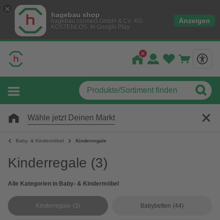
hagebau shop
Anzeigen
hagebau connect GmbH & Co. KG
KOSTENLOS- In Google Play
Wähle jetzt Deinen Markt
Baby- & Kindermöbel
Kinderregale
Kinderregale
(3)
Alle Kategorien in Baby- & Kindermöbel
Kinderregale
(3)
Babybetten
(44)