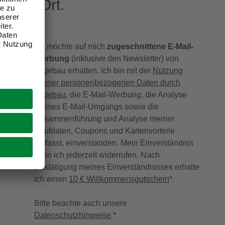
eren Ort.
Ich möchte auf mich
zugeschnittene E-Mail-
Werbung
(inklusive den Newsletter) von
hagebau erhalten. Ich bin mit der
Nutzung
meiner personenbezogenen Daten durch
hagebau
, die E-Mail-Werbung, die Analyse
meines E-Mail-Umgangs sowie die
Zusammenführung und Analyse meiner
Kaufdaten, Coupons und Kartenvorteile
umfasst, einverstanden. Mein Einverständnis
kann ich jederzeit widerrufen. Nach
Bestätigung meines Einverständnisses erhalte
ich einen
10 € Willkommensgutschein
*.
Bitte beachte auch unsere
Datenschutzhinweise
.