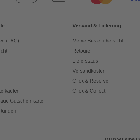
lfe
Versand & Lieferung
en (FAQ)
Meine Bestellübersicht
icht
Retoure
Lieferstatus
Versandkosten
Click & Reserve
te kaufen
Click & Collect
age Gutscheinkarte
rtungen
Du hast eine O