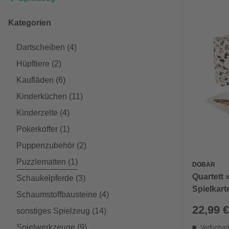
Kategorien
Dartscheiben
(4)
Hüpftiere
(2)
Kaufläden
(6)
Kinderküchen
(11)
Kinderzelte
(4)
Pokerkoffer
(1)
Puppenzubehör
(2)
Puzzlematten
(1)
DOBAR
Quartett 
Schaukelpferde
(3)
Spielkart
Schaumstoffbausteine
(4)
22,99 €
sonstiges Spielzeug
(14)
Spielwerkzeuge
(9)
Verfügbark