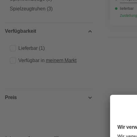
Spielzeugtruhen
(3)
lieferbar
Zustellung
Verfügbarkeit
Lieferbar
(1)
Verfügbar in 
meinem Markt
Preis