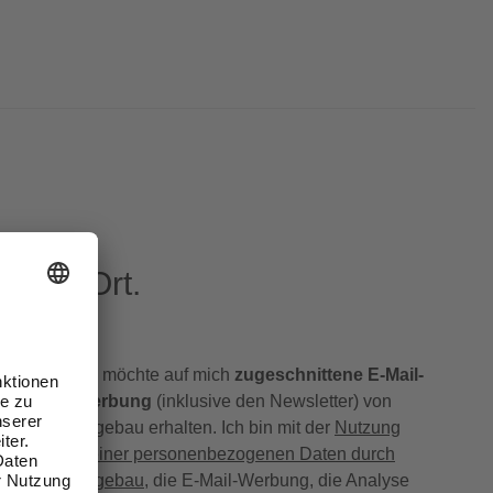
eren Ort.
Ich möchte auf mich
zugeschnittene E-Mail-
Werbung
(inklusive den Newsletter) von
hagebau erhalten. Ich bin mit der
Nutzung
meiner personenbezogenen Daten durch
hagebau
, die E-Mail-Werbung, die Analyse