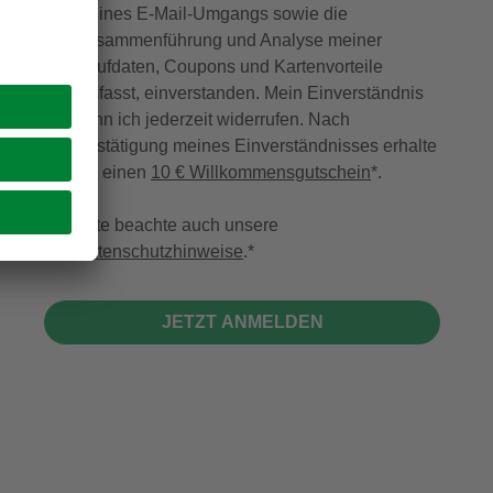
meines E-Mail-Umgangs sowie die
Zusammenführung und Analyse meiner
Kaufdaten, Coupons und Kartenvorteile
umfasst, einverstanden. Mein Einverständnis
kann ich jederzeit widerrufen. Nach
Bestätigung meines Einverständnisses erhalte
ich einen
10 € Willkommensgutschein
*.
Bitte beachte auch unsere
Datenschutzhinweise
.
JETZT ANMELDEN