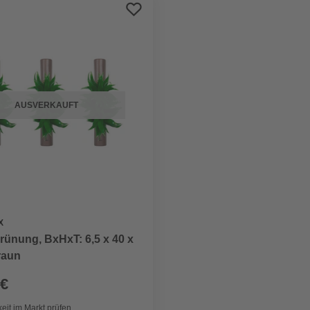
AUSVERKAUFT
X
ünung, BxHxT: 6,5 x 40 x
raun
 €
eit im Markt prüfen