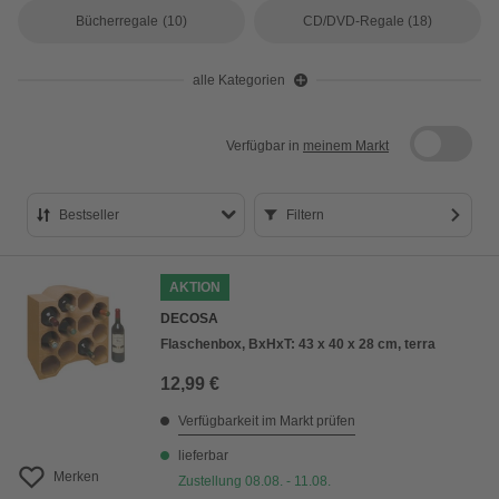
Bücherregale
(10)
CD/DVD-Regale
(18)
alle Kategorien
Verfügbar in
meinem Markt
Bestseller
Filtern
Bestseller
AKTION
Preis aufsteigend
DECOSA
Preis absteigend
Flaschenbox, BxHxT: 43 x 40 x 28 cm, terra
Bewertung
12,99 €
Verfügbarkeit im Markt prüfen
lieferbar
Merken
Zustellung 08.08. - 11.08.