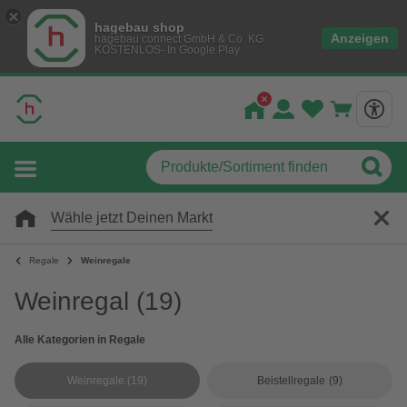
hagebau shop
Anzeigen
hagebau connect GmbH & Co. KG
KOSTENLOS- In Google Play
Wähle jetzt Deinen Markt
Regale
Weinregale
Weinregal
(19)
Alle Kategorien in Regale
Weinregale
(19)
Beistellregale
(9)