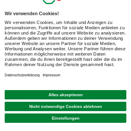
Kreative Ideen & nützliche Heimwerker-Tipps
Produktneuheiten und innovative Lösungen
E-Mail-Adresse
Friendly Captcha
Ich möchte auf mich
zugeschnittene E-Mail-Werbung
(inklusive den Newsletter) von hagebau erhalten. Ich
bin mit der
Nutzung meiner personenbezogenen
Daten durch hagebau
, die E-Mail-Werbung, die
Analyse meines E-Mail-Umgangs sowie die
Zusammenführung und Analyse meiner Kaufdaten,
Coupons und Kartenvorteile umfasst, einverstanden.
Mein Einverständnis kann ich jederzeit widerrufen.