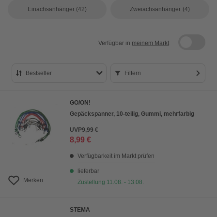
Einachsanhänger
(42)
Zweiachsanhänger
(4)
Verfügbar in
meinem Markt
Bestseller
Filtern
Bestseller
GO/ON!
Preis aufsteigend
Gepäckspanner, 10-teilig, Gummi, mehrfarbig
Preis absteigend
UVP
9,99 €
8,99 €
Bewertung
Verfügbarkeit im Markt prüfen
lieferbar
Merken
Zustellung 11.08. - 13.08.
STEMA