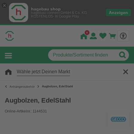
hagebau shop
Anzeigen
hagebau connect GmbH & Co. KG
KOSTENLOS- In Google Play
Wähle jetzt Deinen Markt
Augbolzen, EdelStahl
Anhängerzubehör
Augbolzen, EdelStahl
Online-Artikelnr.: 1144531