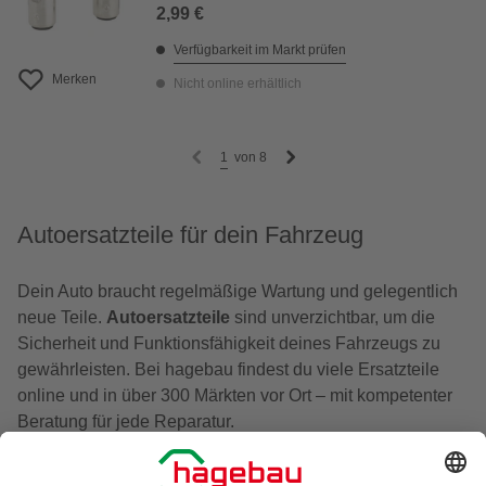
2,99 €
Verfügbarkeit im Markt prüfen
Merken
Nicht online erhältlich
1
von
8
Autoersatzteile für dein Fahrzeug
Dein Auto braucht regelmäßige Wartung und gelegentlich
neue Teile.
Autoersatzteile
sind unverzichtbar, um die
Sicherheit und Funktionsfähigkeit deines Fahrzeugs zu
gewährleisten. Bei hagebau findest du viele Ersatzteile
online und in über 300 Märkten vor Ort – mit kompetenter
Beratung für jede Reparatur.