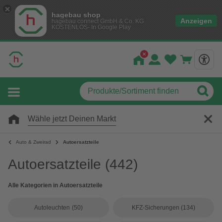
hagebau shop
Anzeigen
hagebau connect GmbH & Co. KG
KOSTENLOS- In Google Play
Wähle jetzt Deinen Markt
Auto & Zweirad
Autoersatzteile
Autoersatzteile
(442)
Alle Kategorien in Autoersatzteile
Autoleuchten
(50)
KFZ-Sicherungen
(134)