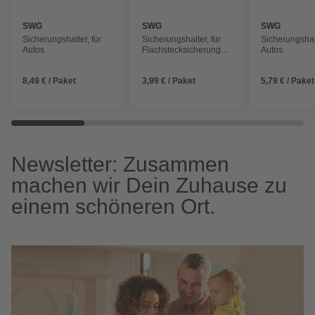
SWG
SWG
SWG
Sicherungshalter, für
Sicherungshalter, für
Sicherungshalt
Autos
Flachstecksicherungen,
Autos
16 A / 2,5 - 4 mm²
8,49 € / Paket
3,99 € / Paket
5,79 € / Paket
Newsletter: Zusammen
machen wir Dein Zuhause zu
einem schöneren Ort.