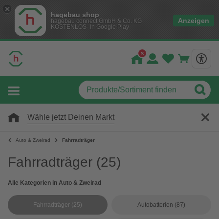
hagebau shop
Anzeigen
hagebau connect GmbH & Co. KG
KOSTENLOS- In Google Play
Wähle jetzt Deinen Markt
Auto & Zweirad
Fahrradträger
Fahrradträger
(25)
Alle Kategorien in Auto & Zweirad
Fahrradträger
(25)
Autobatterien
(87)