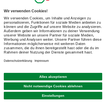
aus Naturmaterialien oder Kunstfasern
mit und ohne rutschhemmende Beschichtung
Planen Sie, einen Badteppich zu kaufen, sollten Sie
zunächst die Beschaffenheit des Badezimmerbodens
betrachten: Ist er sehr rutschig oder haben Sie
rutschhemmende
Fliesen
ausgelegt? Wenn es darum
geht, eine neue Badematte zu kaufen, spielt es auch eine
Rolle,
welche Farben in Ihrem Bad vorherrschen
. Ob
Sie die Teppiche fürs Badezimmer dauerhaft auslegen
oder sie lediglich als temporärer Duschvorleger dienen, ist
ein weiteres Kriterium für die Kaufentscheidung. Dünne
und leichte Ausführungen eignen sich für eine
gelegentliche Nutzung besser, da sie sich einfacher
verstauen lassen.