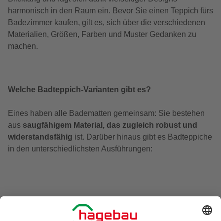
harmonisch in den Raum ein. Bevor Sie einen Teppich fürs
Badezimmer kaufen, gilt es, sich über die verschiedenen
Materialien, Größen, Farben und Muster Gedanken zu
machen.
Welche Badteppich-Varianten gibt es?
Eines haben alle Badematten gemeinsam: Sie bestehen
aus
saugfähigem Material, das zugleich robust und
widerstandsfähig
ist. Darüber hinaus gibt es Badteppiche
in den unterschiedlichsten Ausführungen:
rund, quadratisch und rechteckig
unifarben oder mit Muster