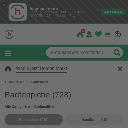
hagebau shop
Anzeigen
hagebau connect GmbH & Co. KG
KOSTENLOS- In Google Play
Wähle jetzt Deinen Markt
Badtextilien
Badteppiche
Badteppiche
(728)
Alle Kategorien in Badtextilien
Badteppiche
(728)
Handtücher
(18)