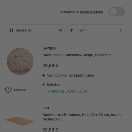
Verfügbar in
meinem Markt
Bestseller
Filtern
Bestseller
SANILO
Preis aufsteigend
Badteppich »Sunshine«, beige, Polyester
Preis absteigend
29,99 €
Bewertung
Verfügbarkeit im Markt prüfen
lieferbar
Merken
Zustellung 10.08. - 12.08.
EISL
Badematte »Bambus«, BxL: 70 x 50 cm, braun,
rechteckig
32,99 €