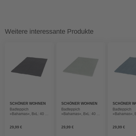
Weitere interessante Produkte
SCHÖNER WOHNEN
SCHÖNER WOHNEN
SCHÖNER W
KOLLEKTION
KOLLEKTION
KOLLEKTIO
Badteppich
Badteppich
Badteppich
»Bahamas«, BxL: 40 x
»Bahamas«, BxL: 40 x
»Bahamas«, B
60 cm, Uni
60 cm, Uni
60 cm, Uni
29,99 €
29,99 €
29,99 €