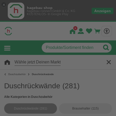
hagebau shop
Anzeigen
hagebau connect GmbH & Co. KG
KOSTENLOS- In Google Play
Wähle jetzt Deinen Markt
Duschzubehör
Duschrückwände
Duschrückwände
(281)
Alle Kategorien in Duschzubehör
Duschrückwände
(281)
Brausehalter
(115)