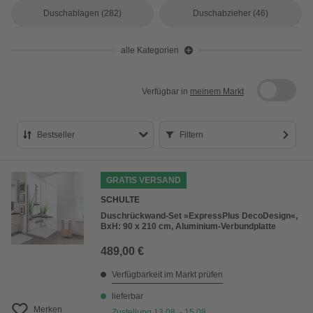
Duschablagen
(282)
Duschabzieher
(46)
alle Kategorien
Verfügbar in
meinem Markt
Bestseller
Filtern
Bestseller
GRATIS VERSAND
Preis aufsteigend
SCHULTE
Preis absteigend
Duschrückwand-Set »ExpressPlus DecoDesign«,
BxH: 90 x 210 cm, Aluminium-Verbundplatte
Bewertung
489,00 €
Verfügbarkeit im Markt prüfen
lieferbar
Merken
Zustellung 13.08. - 15.08.