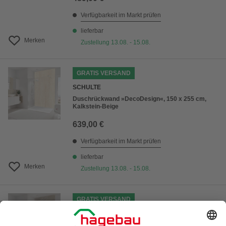
Verfügbarkeit im Markt prüfen
lieferbar
Merken
Zustellung 13.08. - 15.08.
GRATIS VERSAND
SCHULTE
Duschrückwand »DecoDesign«, 150 x 255 cm,
Kalkstein-Beige
639,00 €
Verfügbarkeit im Markt prüfen
lieferbar
Merken
Zustellung 13.08. - 15.08.
GRATIS VERSAND
SCHULTE
Duschrückwand »DecoDesign«, BxH: 150 x 255