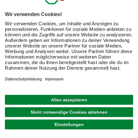
cm, Aluminium/Polyethylen
579,00 €
Verfügbarkeit im Markt prüfen
lieferbar
Merken
Zustellung 13.08. - 15.08.
GRATIS VERSAND
SCHULTE
Duschrückwand »DecoDesign«, BxH: 100 x 210
cm, Aluminium/Polyethylen
459,00 €
Verfügbarkeit im Markt prüfen
lieferbar
Merken
Zustellung 13.08. - 15.08.
GRATIS VERSAND