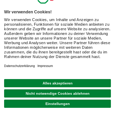
GRATIS VERSAND
SANILO
Badematte »Harmony«, 53 x 53 cm, Grün,
Quadratisch
24,99 €
Verfügbarkeit im Markt prüfen
lieferbar
Merken
Zustellung 19.08. - 21.08.
GRATIS VERSAND
SANILO
Badematte »Dahlien«, 53 x 53 cm, Blau,
Quadratisch
24,99 €
Verfügbarkeit im Markt prüfen
lieferbar