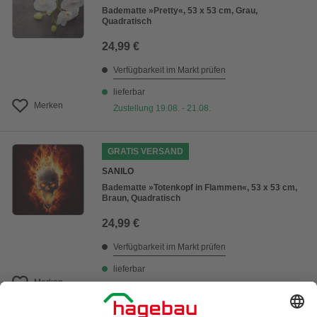
Badematte »Pretty«, 53 x 53 cm, Grau,
Quadratisch
24,99 €
Verfügbarkeit im Markt prüfen
lieferbar
Merken
Zustellung 19.08. - 21.08.
GRATIS VERSAND
SANILO
Badematte »Totenkopf in Flammen«, 53 x 53 cm,
Braun, Quadratisch
24,99 €
Verfügbarkeit im Markt prüfen
lieferbar
Merken
Zustellung 19.08. - 21.08.