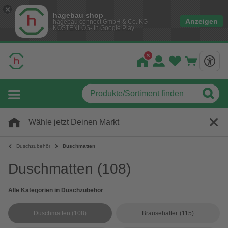
hagebau shop
Anzeigen
hagebau connect GmbH & Co. KG
KOSTENLOS- In Google Play
Wähle jetzt Deinen Markt
Duschzubehör
Duschmatten
Duschmatten
(108)
Alle Kategorien in Duschzubehör
Duschmatten
(108)
Brausehalter
(115)