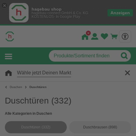
hagebau shop
Anzeigen
hagebau connect GmbH & Co. KG
KOSTENLOS- In Google Play
Wähle jetzt Deinen Markt
Duschen
Duschtüren
Duschtüren
(332)
Alle Kategorien in Duschen
Duschtüren
(332)
Duschbrausen
(898)