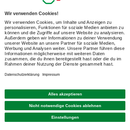
Schwenktür »Elite Black«, Pendeltür, BxH: 78,5 x
195 cm
239,00 €
Verfügbarkeit im Markt prüfen
lieferbar
Merken
Zustellung 15.08. - 18.08.
WELLWATER
Drehtür »Smart «, B x H: 90 x 195 cm, Glas,
silberfarben/transparent
UVP
229,00 €
169,00 €
Verfügbarkeit im Markt prüfen
Merken
Nicht online erhältlich
SANOTECHNIK
Alu Verbreiterungsprofil für Dusche, Sanoflex, 2