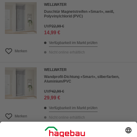
WELLWATER
Duschtür Magnetstreifen »Smart«, weiß,
Polyvinylchlorid (PVC)
UVP
22,99 €
14,99 €
Verfügbarkeit im Markt prüfen
Merken
Nicht online erhältlich
WELLWATER
Wandprofil-Dichtung »Smart«, silberfarben,
Aluminium/PVC
UVP
42,99 €
29,99 €
Verfügbarkeit im Markt prüfen
Merken
Nicht online erhältlich
SANOTECHNIK