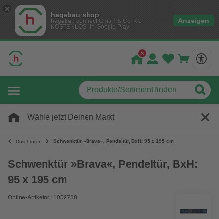
hagebau shop
Anzeigen
hagebau connect GmbH & Co. KG
KOSTENLOS- In Google Play
Wähle jetzt Deinen Markt
Schwenktür »Brava«, Pendeltür, BxH: 95 x 195 cm
Duschtüren
Schwenktür »Brava«, Pendeltür, BxH:
95 x 195 cm
Online-Artikelnr.: 1059738