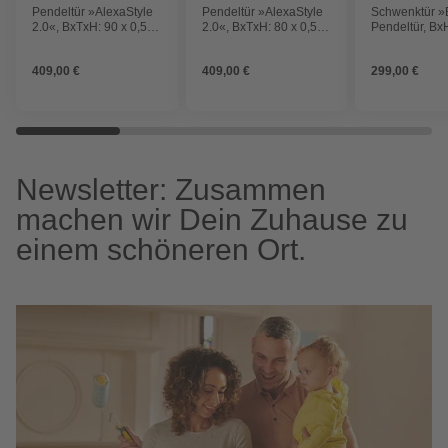
Pendeltür »AlexaStyle
Pendeltür »AlexaStyle
Schwenktür »
2.0«, BxTxH: 90 x 0,5 x
2.0«, BxTxH: 80 x 0,5 x
Pendeltür, Bx
192 cm
192 cm
195 cm
409,00 €
409,00 €
299,00 €
Newsletter: Zusammen
machen wir Dein Zuhause zu
einem schöneren Ort.