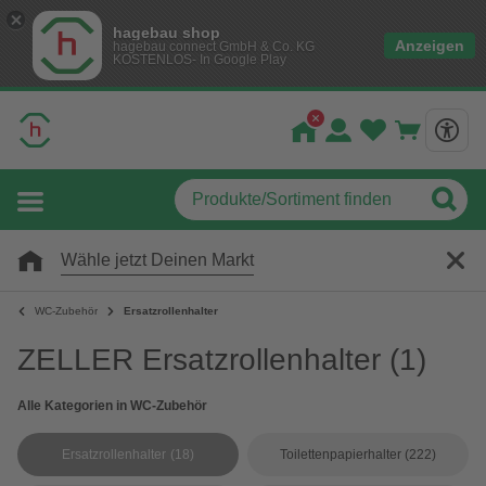
hagebau shop
Anzeigen
hagebau connect GmbH & Co. KG
KOSTENLOS- In Google Play
Wähle jetzt Deinen Markt
WC-Zubehör
Ersatzrollenhalter
ZELLER Ersatzrollenhalter
(1)
Alle Kategorien in WC-Zubehör
Ersatzrollenhalter
(18)
Toilettenpapierhalter
(222)