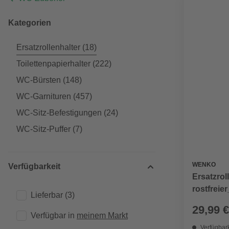
Kategorien
Ersatzrollenhalter
(18)
Toilettenpapierhalter
(222)
WC-Bürsten
(148)
WC-Garnituren
(457)
WC-Sitz-Befestigungen
(24)
WC-Sitz-Puffer
(7)
WENKO
Verfügbarkeit
Ersatzrol
rostfreie
Lieferbar
(3)
29,99 €
Verfügbar in 
meinem Markt
Verfügbark