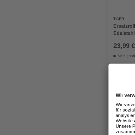
TIGER
Ersatzrol
Edelstahl
23,99 €
Verfügbark
Nicht onli