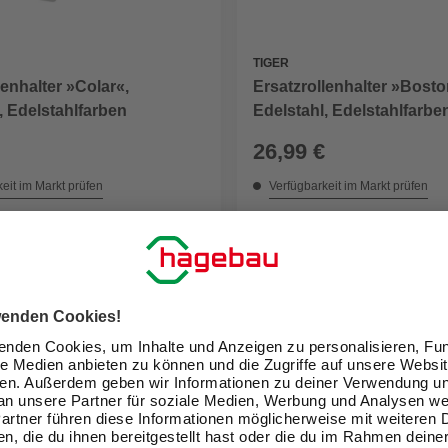
TIGER
lenhalter »Colar«,
Ersatzrollenhalter »Bosto
, Edelstahlfarben
Edelstahl, Edelstahlfarbe
26,99 €
eit im Markt prüfen
Verfügbarkeit im Markt prüfen
ne erhältlich
Nicht online erhältlich