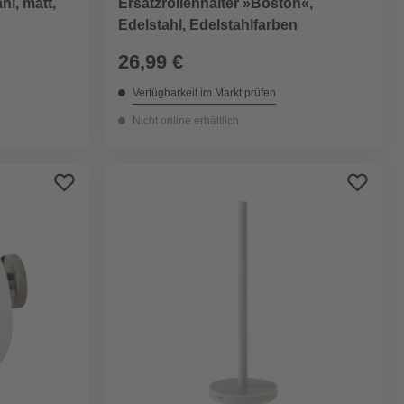
hl, matt,
Ersatzrollenhalter »Boston«,
Edelstahl, Edelstahlfarben
26,99 €
Verfügbarkeit im Markt prüfen
Nicht online erhältlich