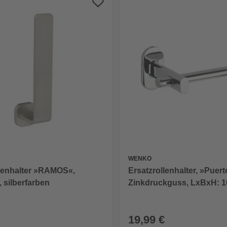
WENKO
llenhalter »RAMOS«,
Ersatzrollenhalter, »Puert
, silberfarben
Zinkdruckguss, LxBxH: 1
cm, chromfarben
19,99 €