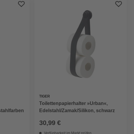
Preis aufsteigend
Preis absteigend
Bewertung
TIGER
Toilettenpapierhalter »Urban«,
Edelstahl/Zamak/Silikon, schwarz
stahlfarben
30,99 €
Verfügbarkeit im Markt prüfen