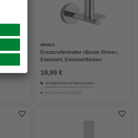
WENKO
Ersatzrollenhalter »Bosio Shine«,
Edelstahl, Edelstahlfarben
stahlfarben
19,99 €
Verfügbarkeit im Markt prüfen
Nicht online erhältlich