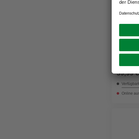
TESA
Ersatzrol
Accessoir
Klebelös
39,99 €
Verfügbark
Online au