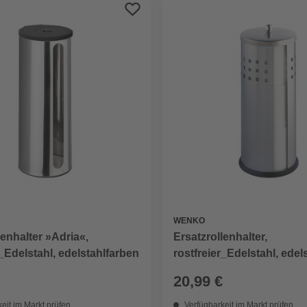
WENKO
lenhalter »Adria«,
Ersatzrollenhalter,
r_Edelstahl, edelstahlfarben
rostfreier_Edelstahl, edel
20,99 €
eit im Markt prüfen
Verfügbarkeit im Markt prüfen