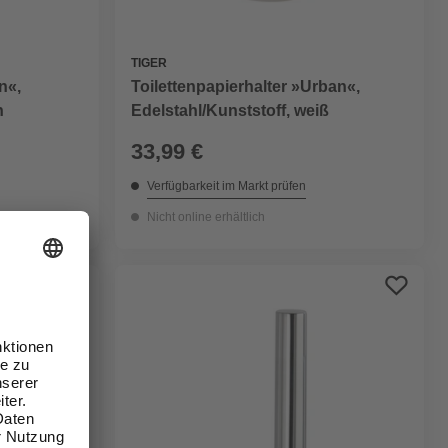
TIGER
n«,
Toilettenpapierhalter »Urban«,
n
Edelstahl/Kunststoff, weiß
33,99 €
Verfügbarkeit im Markt prüfen
Nicht online erhältlich