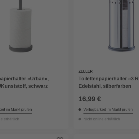
ZELLER
papierhalter »Urban«,
Toilettenpapierhalter »3 R
/Kunststoff, schwarz
Edelstahl, silberfarben
16,99 €
eit im Markt prüfen
Verfügbarkeit im Markt prüfen
ne erhältlich
Nicht online erhältlich