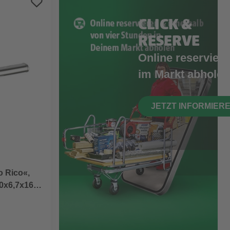
CLICK &
RESERVE
Online reserviere
im Markt abholen
JETZT INFORMIER
o Rico«,
0x6,7x16,5