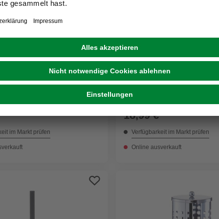
WENKO
lenhalter »Bad
Ersatzrollenhalter,
es«, verchromt, inkl.
rostfreier_Edelstahl, edel
ung
18,99 €
eit im Markt prüfen
Verfügbarkeit im Markt prüfen
sverkauft
Online ausverkauft