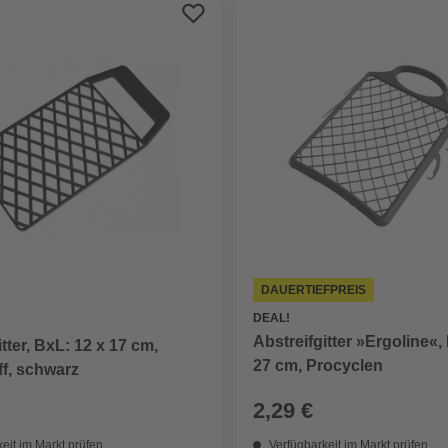
DAUERTIEFPREIS
DEAL!
Abstreifgitter »Ergoline«,
tter, BxL: 12 x 17 cm,
27 cm, Procyclen
f, schwarz
2,29 €
eit im Markt prüfen
Verfügbarkeit im Markt prüfen