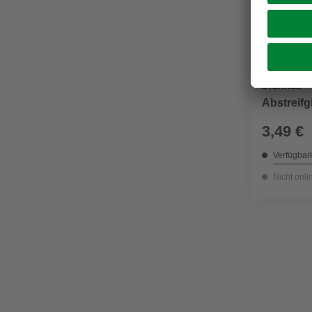
STERKEL
Abstreifgi
3,49 €
Verfügbark
Nicht onli