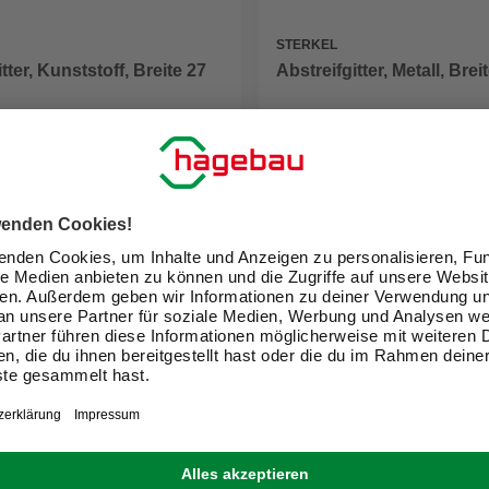
STERKEL
tter, Kunststoff, Breite 27
Abstreifgitter, Metall, Bre
2,49 €
eit im Markt prüfen
Verfügbarkeit im Markt prüfen
ne erhältlich
Nicht online erhältlich