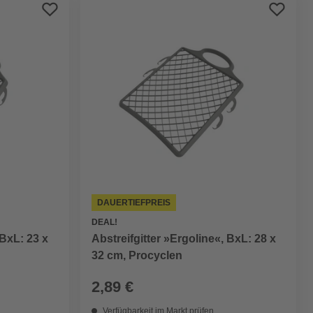
Preis aufsteigend
Preis absteigend
Bewertung
DAUERTIEFPREIS
DEAL!
 BxL: 23 x
Abstreifgitter »Ergoline«, BxL: 28 x
32 cm, Procyclen
2,89 €
Verfügbarkeit im Markt prüfen