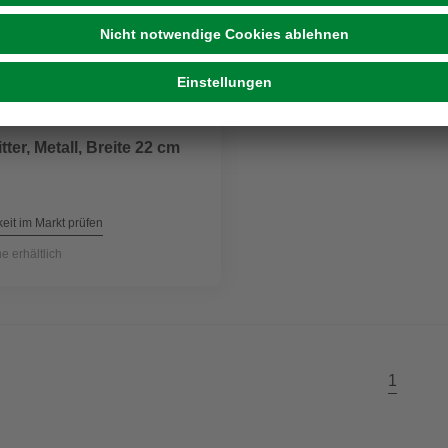
tter, Metall, Breite 22 cm
eit im Markt prüfen
ne erhältlich
1