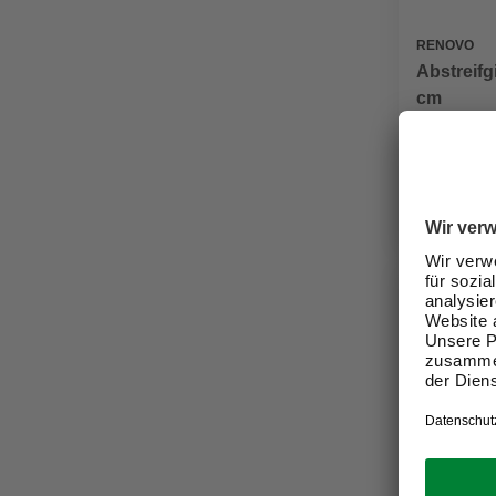
RENOVO
Abstreifgi
cm
4,99 €
Verfügbark
Nicht onli