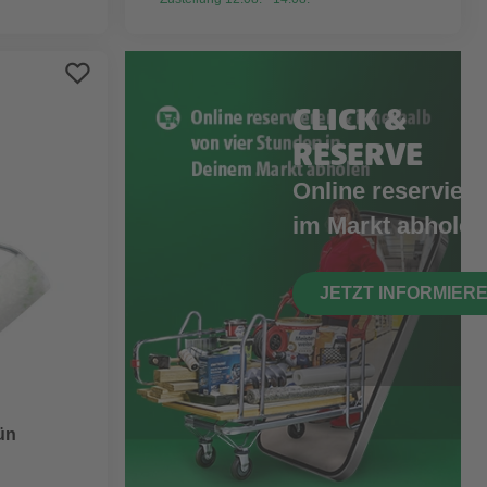
CLICK &
RESERVE
Online reserviere
im Markt abholen
JETZT INFORMIER
rün