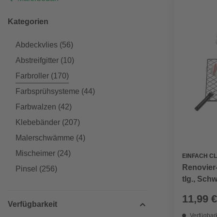
Kategorien
Abdeckvlies
(56)
Abstreifgitter
(10)
Farbroller
(170)
Farbsprühsysteme
(44)
Farbwalzen
(42)
Klebebänder
(207)
Malerschwämme
(4)
Mischeimer
(24)
EINFACH C
Renovier-
Pinsel
(256)
tlg., Sch
11,99 €
Verfügbarkeit
Verfügbark