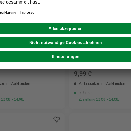
RENOVO
er, Kunstfaser, Grün
Farbroller, Tristop
9,99 €
eit im Markt prüfen
Verfügbarkeit im Markt prüfen
lieferbar
 12.08. - 14.08.
Zustellung 12.08. - 14.08.