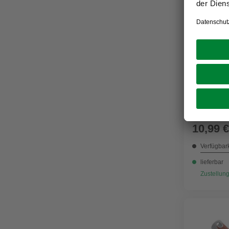
RENOVO
Eckenroll
10,99 €
Verfügbark
lieferbar
Zustellung