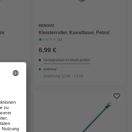
RENOVO
rün
Kleisterroller, Kunstfaser, Petrol
(1)
6,99 €
Verfügbarkeit im Markt prüfen
lieferbar
Zustellung 12.08. - 14.08.