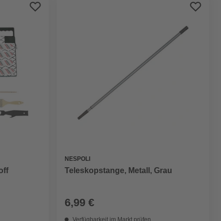
Preis aufsteigend
Preis absteigend
Bewertung
NESPOLI
off
Teleskopstange, Metall, Grau
6,99 €
Verfügbarkeit im Markt prüfen