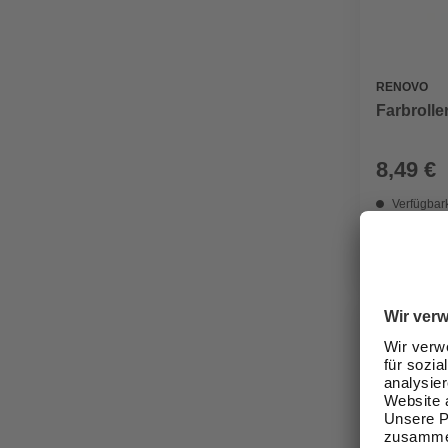
RENOVO
Farbrolle
8,49 €
Verfügbark
lieferbar
Zustellung