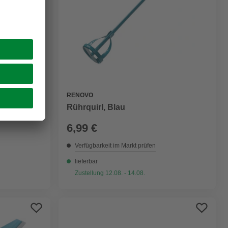
RENOVO
Rührquirl, Blau
6,99 €
Verfügbarkeit im Markt prüfen
lieferbar
Zustellung 12.08. - 14.08.