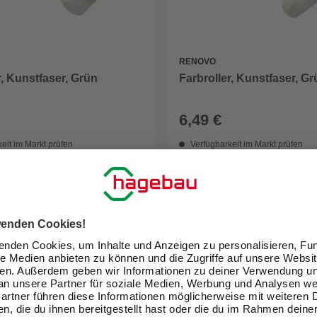
RENOVO
r, Kunstfaser, Grün
Farbroller, Kunstfaser, G
6,49 €
eit im Markt prüfen
Verfügbarkeit im Markt prüfen
lieferbar
 12.08. - 14.08.
Zustellung 12.08. - 14.08.