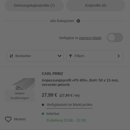
Dehnungsfugenprofile
(7)
Eckprofile
(8)
alle Kategorien
Verfügbar in
meinem Markt
Bestseller
Filtern
Bestseller
CARL PRINZ
Preis aufsteigend
Anpassungsprofil »PS 400«, BxH: 50 x 15 mm,
versenkt gelocht
Preis absteigend
Weitere
27,99 €
(27,99 € / m)
Bewertung
Ausführungen
Verfügbarkeit im Markt prüfen
lieferbar
Merken
Zustellung 20.08. - 22.08.