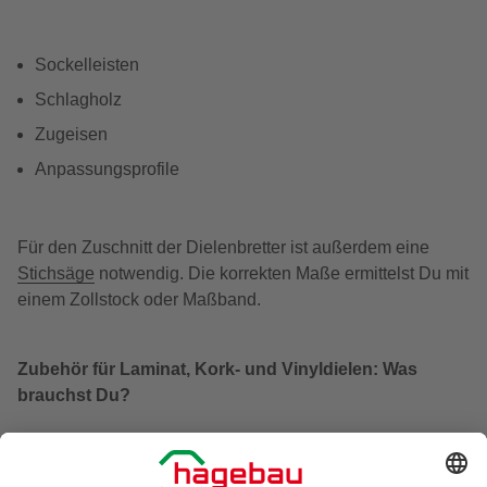
Sockelleisten
Schlagholz
Zugeisen
Anpassungsprofile
Für den Zuschnitt der Dielenbretter ist außerdem eine
Stichsäge
notwendig. Die korrekten Maße ermittelst Du mit
einem Zollstock oder Maßband.
Zubehör für Laminat, Kork- und Vinyldielen: Was
brauchst Du?
Laminat
sieht Echtholz täuschend ähnlich, kann aber auch
in Stein- oder Fliesenoptik ausgeführt sein. Auf einer