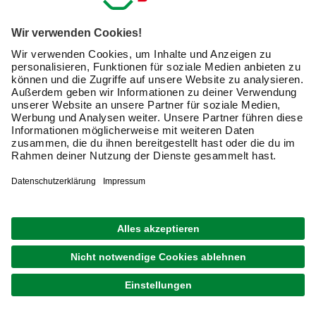
Trägerschicht aus Sperrholz und Kunststoffen
befinden sich eine Dekorfolie sowie eine Versiegelung.
Kork- und Vinyldielen sind ähnlich aufgebaut, die
Dekorschicht besteht jedoch aus PVC beziehungsweise
der Rinde der Korkeiche.
Du verlegst
Laminat, Kork und Vinyldielen in der Regel
schwimmend
, sprich, ohne es fest mit dem Boden zu
verkleben. Das macht die Verlegung einfach und schnell.
Zu den Wänden hin benötigt der Bodenbelag sogenannte
Dehnungsfugen. Durch den etwa
10 bis 15 Millimeter
breiten Abstand zur Wand
kann sich der Boden bei
Temperaturschwankungen ausdehnen.
Du vermeidest
außerdem die Schallübertragung
vom Boden über die
Wände in angrenzende Etagen. Die Fugen erzeugst Du
mit Abstandshaltern.