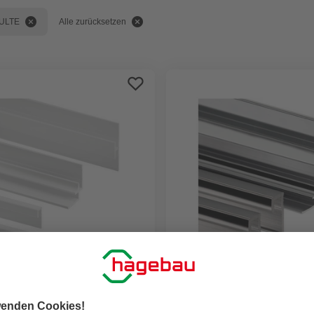
ULTE
Alle zurücksetzen
ERSAND
GRATIS VERSAND
SCHULTE
t »DecoDesign«,
Profil-Set »DecoDesign«