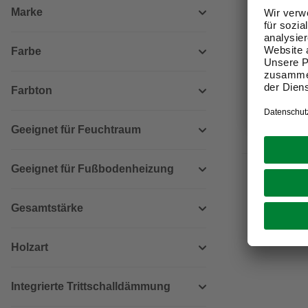
Marke
silberfarb
94,95 €
Farbe
Verfügbark
Farbton
lieferbar
Zustellung
Geeignet für Feuchtraum
Geeignet für Fußbodenheizung
Gesamtstärke
Holzart
Integrierte Trittschalldämmung