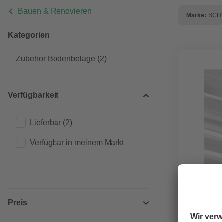
Bauen & Renovieren
Marke:
SCH
Kategorien
Zubehör Bodenbeläge
(2)
Verfügbarkeit
Lieferbar
(2)
Verfügbar in 
meinem Markt
GRATIS V
Preis
SCHULTE
Profil-Se