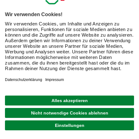
Briefkästen sondern auch Paketboxen, die Deine Pakete
schlucken müssen. Aber nicht nur diese Funktionen
spielen eine wichtige Rolle: Ein moderner Postkasten
zeigt sich heute in schickem Design und hochwertigen
Materialien wie beispielsweise Edelstahl. Das heißt: Du
kannst Deine Mailbox ganz gezielt zur Fassade des
Hauses und nach Deinem persönlichen Geschmack
aussuchen.
Warum muss ich einen Briefkasten haben?
In Deutschland muss jeder Bürger an seiner Meldeadresse
postalisch zu erreichen sein. Ein Briefkasten befindet sich
daher zumeist unmittelbar im Eingangsbereich, in
Mehrparteienhäusern gibt es Briefkastenanlagen mit den
Wohnungen zugeordneten Fächern. Ist der Weg vom
Bürgersteig bis zur
Haustür
länger als acht Meter, müssen
Briefkästen an der Grundstücksgrenze bereitgestellt