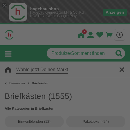
hagebau shop
Anzeigen
hagebau connect GmbH & Co. KG
KOSTENLOS- In Google Play
Wähle jetzt Deinen Markt
Eisenwaren
Briefkästen
Briefkästen
(1555)
Alle Kategorien in Briefkästen
Einwurfblenden
(12)
Paketboxen
(24)