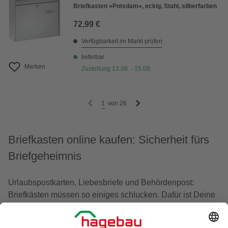
Briefkasten »Potsdam«, eckig, Stahl, silberfarben
72,99 €
Verfügbarkeit im Markt prüfen
lieferbar
Merken
Zustellung 13.08. - 15.08.
1
von
26
Briefkasten online kaufen: Sicherheit fürs
Briefgeheimnis
Urlaubspostkarten, Liebesbriefe und Behördenpost:
Briefkästen müssen so einiges schlucken. Dafür ist Deine
private Post in einem Briefkasten sicher vor Witterung und
unbefugtem Zugriff. Heutzutage gibt es aber nicht nur