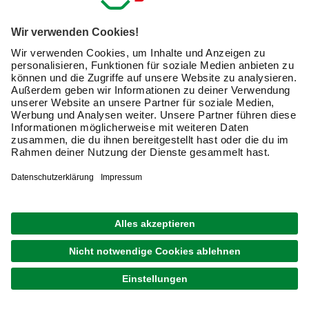
Verfügbarkeit im Markt prüfen
lieferbar
Merken
Zustellung 11.08. - 13.08.
ABUS
Vorhangschloss, BxL: 200 x 100 mm, Metall
UVP
36,99 €
30,99 €
Verfügbarkeit im Markt prüfen
lieferbar
Merken
Zustellung 12.08. - 14.08.
CONNEX
Winkelverbinder, Verzinkt, silberfarben, 25 Stück
UVP
22,99 €
19,99 €