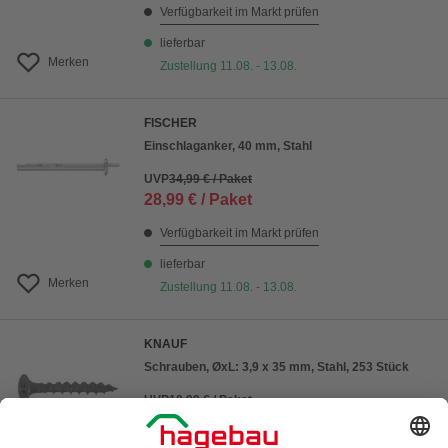
Verfügbarkeit im Markt prüfen
lieferbar
Merken
Zustellung 11.08. - 13.08.
FISCHER
Einschlaganker, 40 mm, Stahl
UVP
34,99 € / Paket
28,99 € / Paket
Verfügbarkeit im Markt prüfen
lieferbar
Merken
Zustellung 11.08. - 13.08.
KNAUF
Schrauben, ØxL: 3,9 x 35 mm, Stahl, 253 Stück
UVP
10,99 € / Paket
9,99 € / Paket