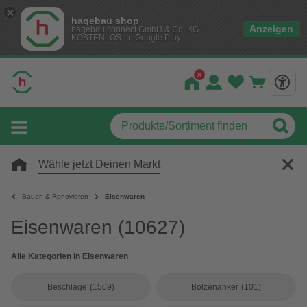
hagebau shop
Anzeigen
hagebau connect GmbH & Co. KG
KOSTENLOS- In Google Play
Wähle jetzt Deinen Markt
Bauen & Renovieren
Eisenwaren
Eisenwaren
(10627)
Alle Kategorien in Eisenwaren
Beschläge
(1509)
Bolzenanker
(101)