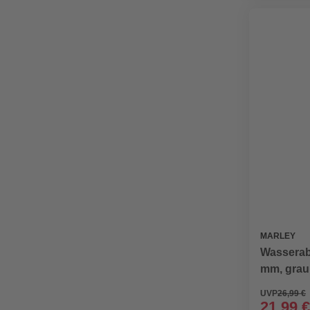
MARLEY
Wasserab
mm, grau
UVP
26,99 €
21,99 €