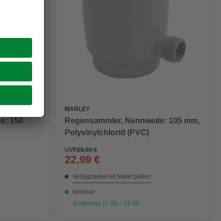
MARLEY
e: 150
Regensammler, Nennweite: 105 mm,
Polyvinylchlorid (PVC)
UVP
29,99 €
22,99 €
Verfügbarkeit im Markt prüfen
lieferbar
Zustellung 17.08. - 19.08.