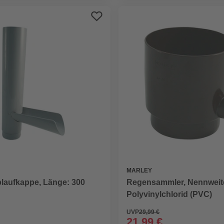
MARLEY
laufkappe, Länge: 300
Regensammler, Nennweit
Polyvinylchlorid (PVC)
UVP
29,99 €
21,99 €