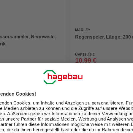
MARLEY
sersammler, Nennweite:
Regenspeier, Länge: 200
ink
UVP
13,49 €
10,99 €
eit im Markt prüfen
Verfügbarkeit im Markt prüfen
lieferbar
 14.08. - 17.08.
Zustellung 17.08. - 19.08.