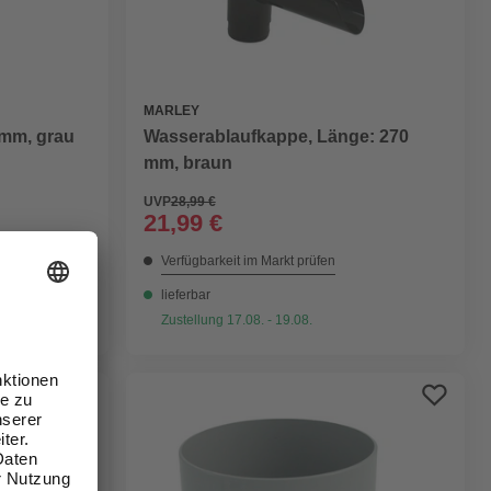
MARLEY
 mm, grau
Wasserablaufkappe, Länge: 270
mm, braun
UVP
28,99 €
21,99 €
Verfügbarkeit im Markt prüfen
lieferbar
Zustellung 17.08. - 19.08.