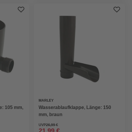
MARLEY
e: 105 mm,
Wasserablaufklappe, Länge: 150
mm, braun
UVP
26,99 €
21,99 €