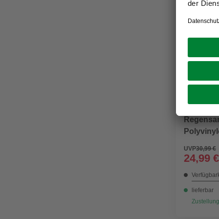
MARLEY
Regensam
Polyvinyl
UVP
30,99 €
24,99 €
Verfügbark
lieferbar
Zustellung