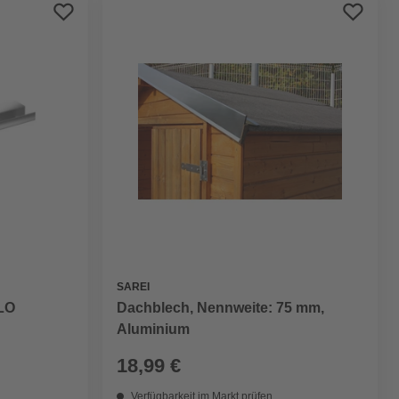
Preis aufsteigend
Preis absteigend
Bewertung
SAREI
LO
Dachblech, Nennweite: 75 mm,
Aluminium
18,99 €
Verfügbarkeit im Markt prüfen