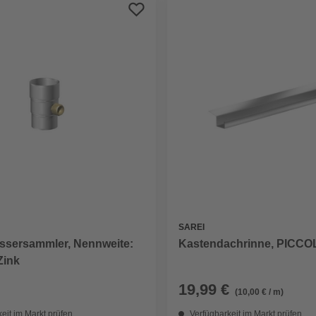
SAREI
sersammler, Nennweite:
Kastendachrinne, PICCO
Zink
19,99 €
(10,00 € / m)
eit im Markt prüfen
Verfügbarkeit im Markt prüfen