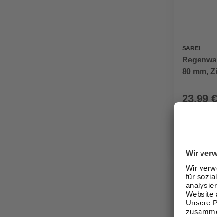
SAREI
Regenwas
80 mm, Z
23,99 €
Verfügbark
lieferbar
Zustellung