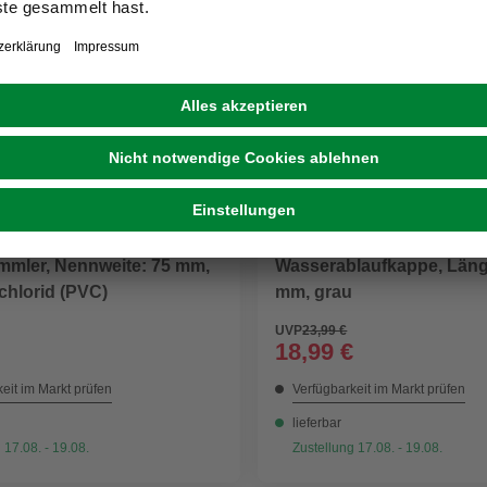
MARLEY
mler, Nennweite: 75 mm,
Wasserablaufkappe, Läng
chlorid (PVC)
mm, grau
UVP
23,99 €
18,99 €
eit im Markt prüfen
Verfügbarkeit im Markt prüfen
lieferbar
 17.08. - 19.08.
Zustellung 17.08. - 19.08.