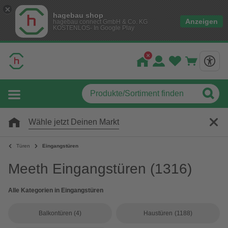
hagebau shop
Anzeigen
hagebau connect GmbH & Co. KG
KOSTENLOS- In Google Play
Wähle jetzt Deinen Markt
Türen
Eingangstüren
Meeth Eingangstüren
(1316)
Alle Kategorien in Eingangstüren
Balkontüren
(4)
Haustüren
(1188)