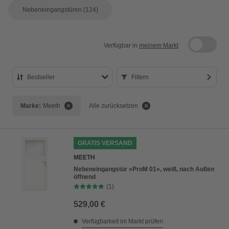
Nebeneingangstüren
(124)
Verfügbar in
meinem Markt
Bestseller
Filtern
Bestseller
Marke:
Meeth
Alle zurücksetzen
Preis aufsteigend
Preis absteigend
GRATIS VERSAND
Bewertung
MEETH
Nebeneingangstür »ProM 01«, weiß, nach Außen
öffnend
(1)
529,00 €
Verfügbarkeit im Markt prüfen