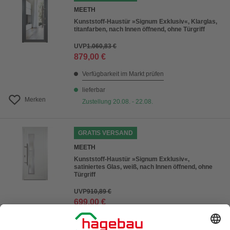
MEETH
Kunststoff-Haustür »Signum Exklusiv«, Klarglas,
titanfarben, nach Innen öffnend, ohne Türgriff
UVP
1.060,83 €
879,00 €
Verfügbarkeit im Markt prüfen
lieferbar
Merken
Zustellung 20.08. - 22.08.
GRATIS VERSAND
MEETH
Kunststoff-Haustür »Signum Exklusiv«,
satiniertes Glas, weiß, nach Innen öffnend, ohne
Türgriff
UVP
910,89 €
699,00 €
Verfügbarkeit im Markt prüfen