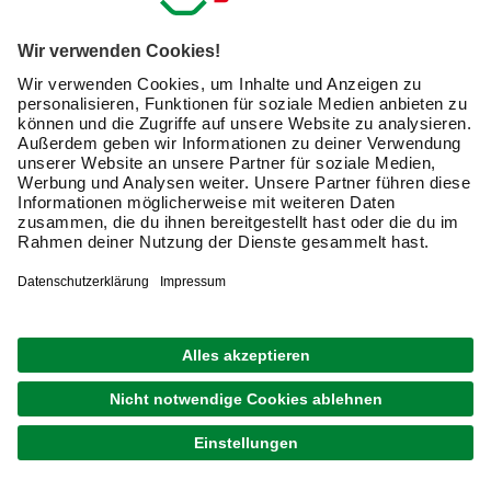
lieferbar
Merken
Zustellung 20.08. - 22.08.
GRATIS VERSAND
MEETH
Kunststoff-Haustür »Signum Exklusiv«,
satiniertes Glas, weiß, nach Innen öffnend, ohne
Türgriff
UVP
910,89 €
699,00 €
Verfügbarkeit im Markt prüfen
lieferbar
Merken
Zustellung 20.08. - 22.08.
GRATIS VERSAND
MEETH
Kunststoff-Haustür »Signum Exklusiv«,
satiniertes Glas, weiß, nach Innen öffnend, ohne