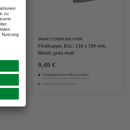
SMART COVER SOLUTION
000 mm,
Firstkappe, BxL: 110 x 190 mm,
Metall, grau matt
9,49 €
Verfügbarkeit im Markt prüfen
Nicht online erhältlich