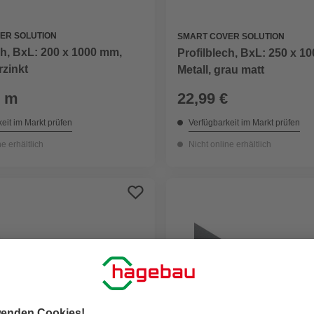
ER SOLUTION
SMART COVER SOLUTION
ch, BxL: 200 x 1000 mm,
Profilblech, BxL: 250 x 1
rzinkt
Metall, grau matt
/ m
22,99 €
eit im Markt prüfen
Verfügbarkeit im Markt prüfen
ne erhältlich
Nicht online erhältlich