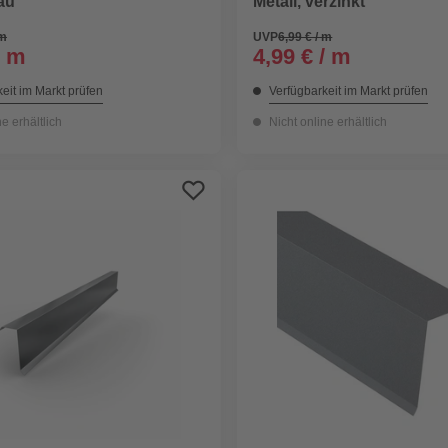
rau
Metall, verzinkt
 m
UVP
6,99 € / m
/ m
4,99 € / m
eit im Markt prüfen
Verfügbarkeit im Markt prüfen
ne erhältlich
Nicht online erhältlich