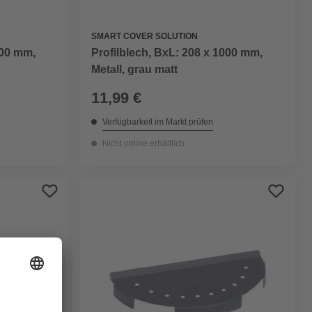
SMART COVER SOLUTION
000 mm,
Profilblech, BxL: 208 x 1000 mm,
Metall, grau matt
11,99 €
Verfügbarkeit im Markt prüfen
Nicht online erhältlich