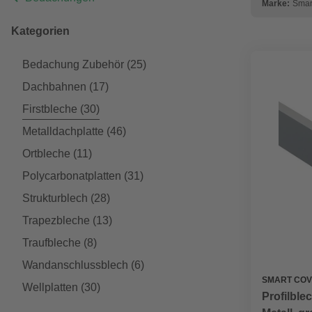
Marke:
Smar
Kategorien
Bedachung Zubehör
(25)
Dachbahnen
(17)
Firstbleche
(30)
Metalldachplatte
(46)
Ortbleche
(11)
Polycarbonatplatten
(31)
Strukturblech
(28)
Trapezbleche
(13)
Traufbleche
(8)
Wandanschlussblech
(6)
SMART COV
Wellplatten
(30)
Profilble