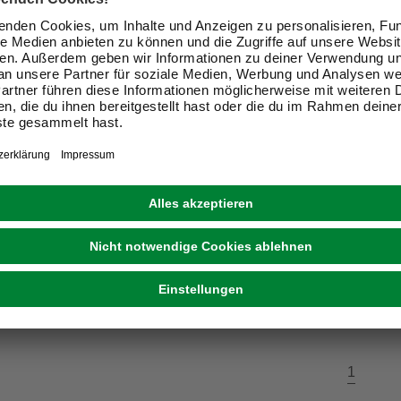
ER SOLUTION
SMART COVER SOLUTION
ch, BxL: 208 x 1000 mm,
Profilblech, BxL: 156 x 1
rau matt
Metall, grau matt
13,99 €
eit im Markt prüfen
Verfügbarkeit im Markt prüfen
ne erhältlich
Nicht online erhältlich
1