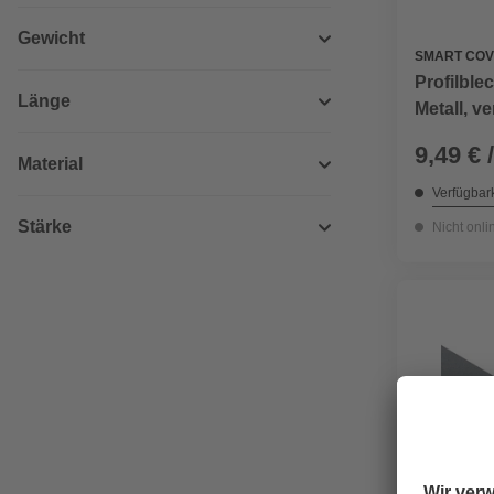
Gewicht
SMART COV
Profilble
Länge
Metall, ve
9,49 € 
Material
Verfügbark
Stärke
Nicht onli