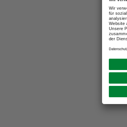
SMART COV
Profilble
Metall, g
16,99 €
Verfügbark
Nicht onli