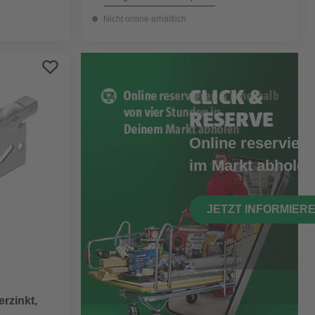
Nicht online erhältlich
CLICK &
RESERVE
Online reserviere
im Markt abholen
JETZT INFORMIER
rzinkt,