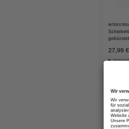
INTERSTEE
Schiebet
gebürste
27,99 €
Verfügbark
lieferbar
Zustellung