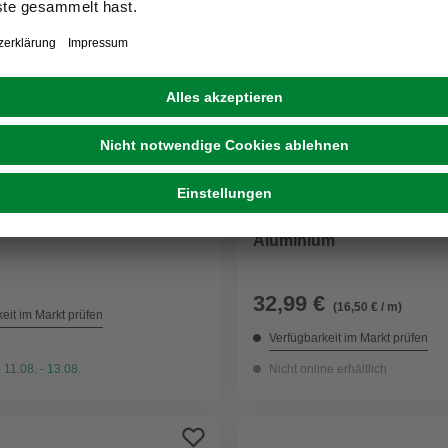
L
HETTICH
ürmuschel, schwarz,
Laufprofil, TopLine8/8g, 
Aluminium
32,99 €
(16,50 € / m)
eit im Markt prüfen
Verfügbarkeit im Markt prüfen
 11.08. - 13.08.
Nicht online erhältlich