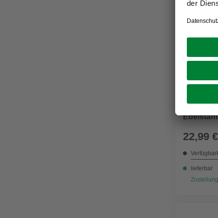
INTERSTEE
Schiebet
Edelstahl
22,99 €
Verfügbark
lieferbar
Zustellung