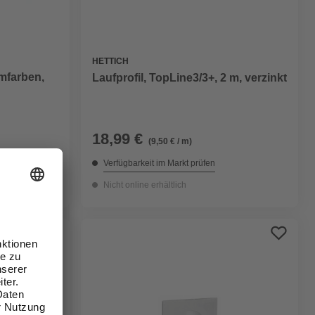
HETTICH
mfarben,
Laufprofil, TopLine3/3+, 2 m, verzinkt
18,99 €
(9,50 € / m)
Verfügbarkeit im Markt prüfen
Nicht online erhältlich