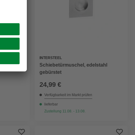
INTERSTEEL
Schiebetürmuschel, edelstahl
2000 mm,
gebürstet
24,99 €
Verfügbarkeit im Markt prüfen
lieferbar
Zustellung 11.08. - 13.08.