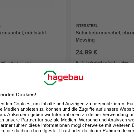
L
INTERSTEEL
ürmuschel, edelstahl
Schiebetürmuschel, chro
t
Messing
24,99 €
eit im Markt prüfen
Verfügbarkeit im Markt prüfen
lieferbar
 11.08. - 13.08.
Zustellung 11.08. - 13.08.