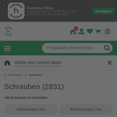
hagebau shop
Anzeigen
hagebau connect GmbH & Co. KG
KOSTENLOS- In Google Play
Wähle jetzt Deinen Markt
Eisenwaren
Schrauben
Schrauben
(2831)
Alle Kategorien in Schrauben
Abdeckkappen
(34)
Blechschrauben
(134)