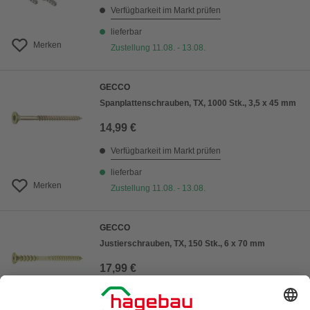
Verfügbarkeit im Markt prüfen
lieferbar
Merken
Zustellung 11.08. - 13.08.
GECCO
Spanplattenschrauben, TX, 1000 Stk., 3,5 x 45 mm
14,99 €
Verfügbarkeit im Markt prüfen
lieferbar
Merken
Zustellung 11.08. - 13.08.
GECCO
Justierschrauben, TX, 150 Stk., 6 x 70 mm
17,99 €
Verfügbarkeit im Markt prüfen