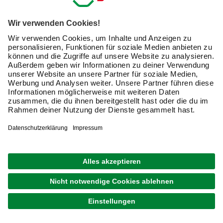
lieferbar
Merken
Zustellung 17.08. - 19.08.
GECCO
Justierschrauben, TX, 150 Stk., 6 x 90 mm
22,99 €
Verfügbarkeit im Markt prüfen
lieferbar
Merken
Zustellung 17.08. - 19.08.
1
von
48
Schrauben online bestellen: So wählst Du
die passenden Schrauben aus