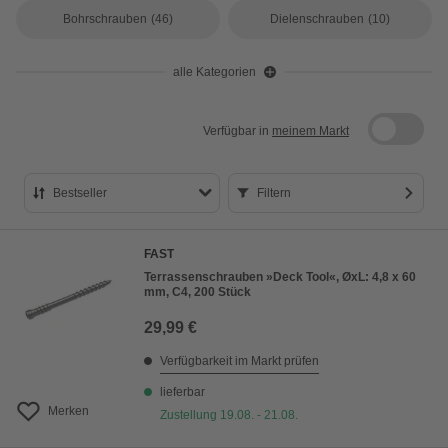
Bohrschrauben
(46)
Dielenschrauben
(10)
alle Kategorien
Verfügbar in
meinem Markt
Bestseller
Filtern
Bestseller
FAST
Preis aufsteigend
Terrassenschrauben »Deck Tool«, ØxL: 4,8 x 60
mm, C4, 200 Stück
Preis absteigend
29,99 €
Bewertung
Verfügbarkeit im Markt prüfen
lieferbar
Merken
Zustellung 19.08. - 21.08.