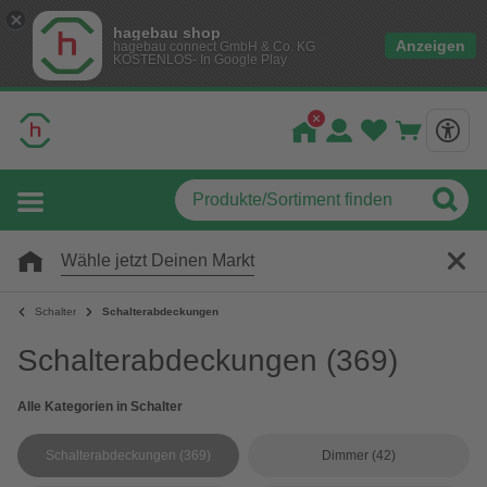
hagebau shop
Anzeigen
hagebau connect GmbH & Co. KG
KOSTENLOS- In Google Play
Wähle jetzt Deinen Markt
Schalter
Schalterabdeckungen
Schalterabdeckungen
(369)
Alle Kategorien in Schalter
Schalterabdeckungen
(369)
Dimmer
(42)