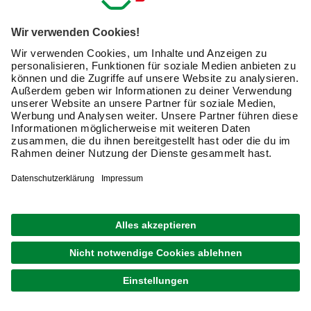
Schutz vor elektrischen Gefahren
Verhinderung von Staub- und Feuchtigkeitseintritt
Ästhetische Aufwertung der Elektroinstallation
Einfache Reinigung und Pflege
Langlebigkeit und Formstabilität
Kompatibilität mit gängigen Schalterprogrammen
Bei der Auswahl der passenden Schalterabdeckung
solltest Du auf die Kompatibilität mit Deinem
Schalterprogramm achten. Bei hagebau erhältst Du
fachkundige Beratung und findest garantiert die richtige
Abdeckung für Schalter für Deine spezifischen
Anforderungen.
Newsletter: Zusammen