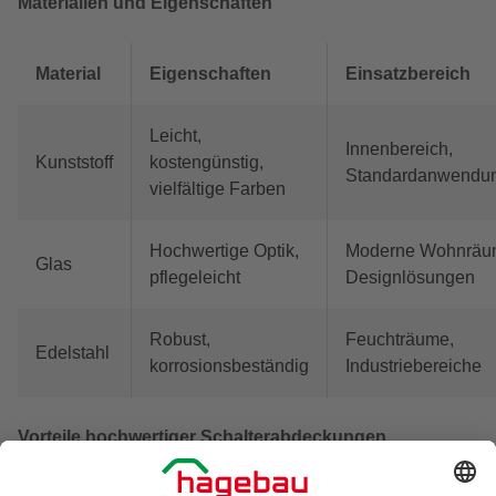
Materialien und Eigenschaften
Material
Eigenschaften
Einsatzbereich
Leicht,
Innenbereich,
Kunststoff
kostengünstig,
Standardanwendu
vielfältige Farben
Hochwertige Optik,
Moderne Wohnräu
Glas
pflegeleicht
Designlösungen
Robust,
Feuchträume,
Edelstahl
korrosionsbeständig
Industriebereiche
Vorteile hochwertiger Schalterabdeckungen