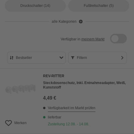
Druckschalter
(14)
Fußtretschalter
(5)
alle Kategorien
Verfügbar in
meinem Markt
Bestseller
Filtern
Bestseller
REV-RITTER
Preis aufsteigend
Steckdosenschutz, Inkl. Entnahmeadapter, Weiß,
Kunststoff
Preis absteigend
4,49 €
Bewertung
Verfügbarkeit im Markt prüfen
lieferbar
Merken
Zustellung 12.08. - 14.08.