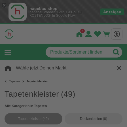
hagebau shop
Anzeigen
hagebau connect GmbH & Co. KG
KOSTENLOS- In Google Play
Wähle jetzt Deinen Markt
Tapeten
Tapetenkleister
Tapetenkleister
(49)
Alle Kategorien in Tapeten
Tapetenkleister
(49)
Deckenleisten
(8)