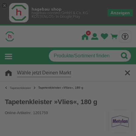
hagebau shop
Anzeigen
hagebau connect GmbH & Co. KG
KOSTENLOS- In Google Play
Wähle jetzt Deinen Markt
Tapetenkleister »Vlies«, 180 g
Tapetenkleister
Tapetenkleister »Vlies«, 180 g
Online-Artikelnr.: 1201759