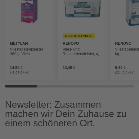
DAUERTIEFPREIS
METYLAN
RENOVO
RENOVO
Vliestapetenkleister
Vlies- und
Vliestapetenkl
360 g, Vlies
Rolltapetenkleister, 4,5
kg
kg
14,99 €
13,49 €
6,49 €
(41,64 € / kg)
(32,45 € / kg)
Newsletter: Zusammen
machen wir Dein Zuhause zu
einem schöneren Ort.