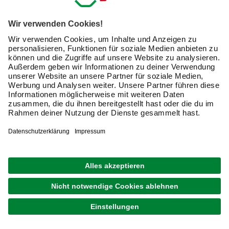
Sicherheitsanforderungen
Panikschlösser für Fluchtwege und Notausgänge
Elektronische Schlösser mit digitaler Zugangskontrolle
Türschloss-Typen und ihre Einsatzgebiete
Jeder Schlosstyp erfüllt spezifische Anforderungen und
eignet sich für bestimmte Anwendungsbereiche. Die Wahl
des richtigen Systems hängt von Faktoren wie
Sicherheitsstufe, Nutzungsfrequenz und baulichen
Gegebenheiten ab.
Schlosstyp
Anwendungsbereich
Buntbartschloss
Innentüren, Zimmertüren