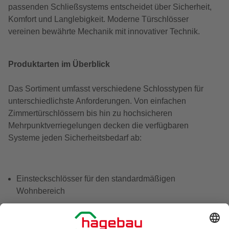
passenden Schließsystems entscheidet über Sicherheit,
Komfort und Langlebigkeit. Moderne Türschlösser
vereinen bewährte Mechanik mit innovativer Technik.
Produktarten im Überblick
Das Sortiment umfasst verschiedene Schlosstypen für
unterschiedlichste Anforderungen. Von einfachen
Zimmertürschlössern bis hin zu hochsicheren
Mehrpunktverriegelungen decken die verfügbaren
Systeme jeden Sicherheitsbedarf ab:
Einsteckschlösser für den standardmäßigen
Wohnbereich
Zylinderschlösser mit austauschbaren Schließzylindern
Mehrpunktverriegelungen für erhöhte