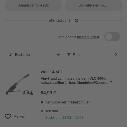
Dampfsperrfolie
(18)
Sockelleisten
(906)
alle Kategorien
Verfügbar in
meinem Markt
Bestseller
Filtern
Bestseller
WOLFCRAFT
Preis aufsteigend
Vinyl- und Laminatschneider »VLC 800«,
schwarz/silberfarben, Aluminium/Kunststoff
Preis absteigend
64,99 €
Bewertung
Verfügbarkeit im Markt prüfen
lieferbar
Merken
Zustellung 13.08. - 15.08.