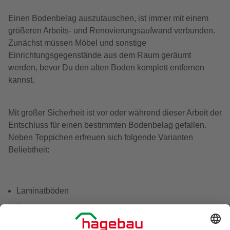
Einen Bodenbelag auszutauschen, ist immer mit einem
größeren Arbeits- und Renovierungsaufwand verbunden.
Zunächst müssen Möbel und sonstige
Einrichtungsgegenstände aus dem Raum geräumt
werden, bevor Du den alten Boden komplett entfernen
kannst.
Mit großer Sicherheit ist vor oder während dieser Arbeit der
Entschluss für einen bestimmten Bodenbelag gefallen.
Neben Teppichen erfreuen sich folgende Varianten
Beliebtheit:
Laminatböden
Parkettböden
Vinylböden