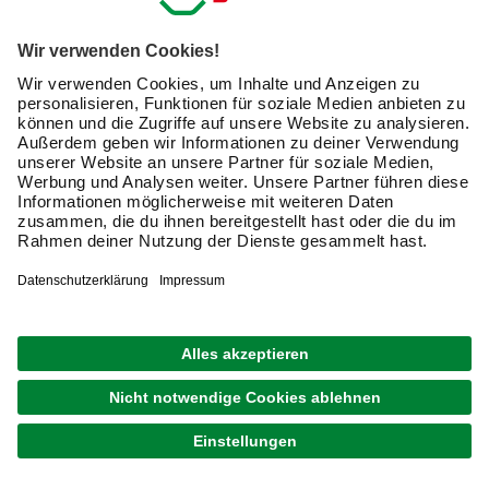
Weißt Du, welcher Bodenbelag der Richtige für Dich ist,
fällt die Auswahl der passenden Verlegewerkzeuge
leichter, falls diese noch nicht zur Grundausstattung
für den Heimwerkerbedarf gehören
. Sie dienen vor
allem dazu, einzelne Arbeitsprozesse zu vereinfachen und
zugleich exaktere Ergebnisse zu erzielen.
Zusatzinfo:
Etwas anders gestaltet sich der Bedarf an
Verlegewerkzeug,
wenn Du im Bad oder in der Küche
alte gegen neue Fliesen austauschen möchtest
. Im
Gegensatz zu Parkett und Laminat sind beispielsweise
andere Schneidwerkzeuge gefragt, um Fliesen passgenau
einzufügen.
Schneiden, klopfen, kleben und spachteln – damit der