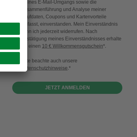
meines E-Mail-Umgangs sowie die
Zusammenführung und Analyse meiner
Kaufdaten, Coupons und Kartenvorteile
umfasst, einverstanden. Mein Einverständnis
kann ich jederzeit widerrufen. Nach
Bestätigung meines Einverständnisses erhalte
ich einen
10 € Willkommensgutschein
*.
Bitte beachte auch unsere
Datenschutzhinweise
.
JETZT ANMELDEN