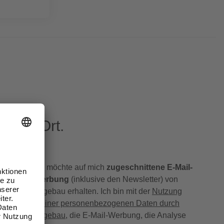
eren Ort.
Ich möchte auf mich
zugeschnittene E-Mail-
Werbung
(inklusive den Newsletter) von
hagebau erhalten. Ich bin mit der
Nutzung
meiner personenbezogenen Daten durch
hagebau
, die E-Mail-Werbung, die Analyse