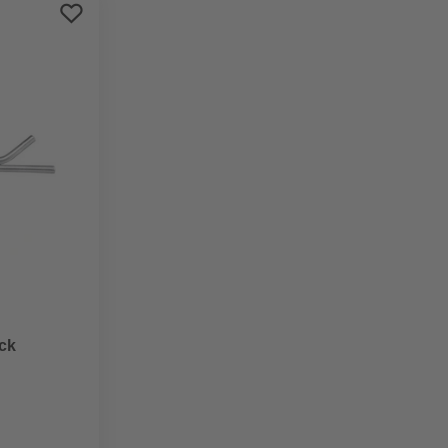
Preis aufsteigend
Preis absteigend
Bewertung
ück