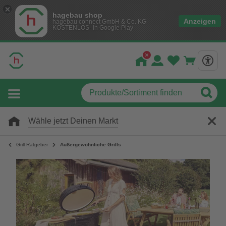
hagebau shop
Anzeigen
hagebau connect GmbH & Co. KG
KOSTENLOS- In Google Play
Wähle jetzt Deinen Markt
Grill Ratgeber
Außergewöhnliche Grills