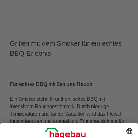
Grillen mit dem Smoker für ein echtes
BBQ-Erlebnis
Für echtes BBQ mit Zeit und Rauch
Ein Smoker steht für authentisches BBQ mit
intensivem Rauchgeschmack. Durch niedrige
Temperaturen und lange Garzeiten wird das Fleisch
besonders zart und aromatisch. Er eignet sich gut für
entspannte Grillrunden, bei denen das gemeinsame
Warten und Genießen zum Erlebnis gehört. Wenn Du