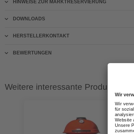
HINWEISE ZUR MARKTRESERVIERUNG
DOWNLOADS
HERSTELLERKONTAKT
BEWERTUNGEN
Weitere interessante Produkte