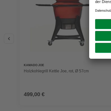
KAMADO JOE
Holzkohlegrill Kettle Joe, rot, Ø 57cm
499,00 €