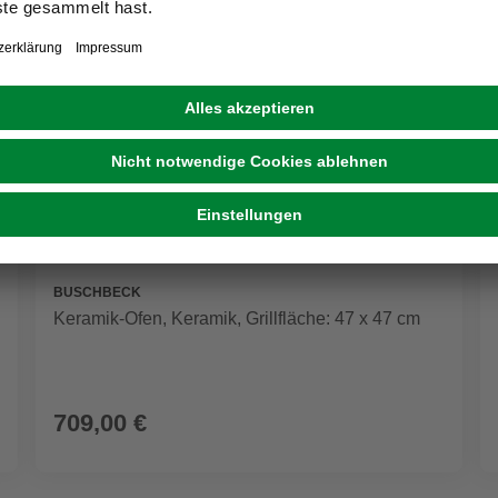
BUSCHBECK
Keramik-Ofen, Keramik, Grillfläche: 47 x 47 cm
709,00 €