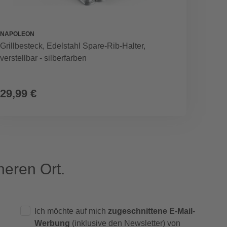
NAPOLEON
TRAMO
Grillbesteck, Edelstahl Spare-Rib-Halter,
Grill
verstellbar - silberfarben
Edelsta
29,99 €
22,9
eren Ort.
Ich möchte auf mich
zugeschnittene E-Mail-
Werbung
(inklusive den Newsletter) von