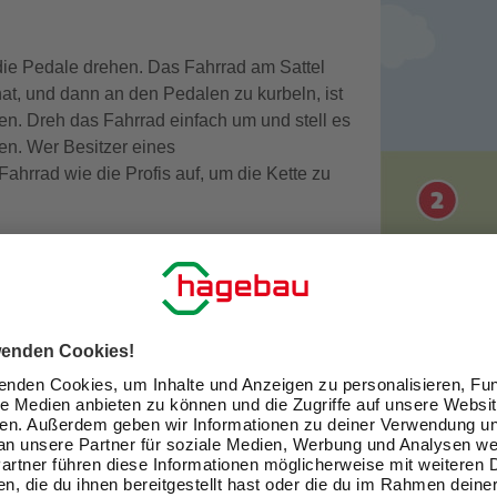
die Pedale drehen. Das Fahrrad am Sattel
t, und dann an den Pedalen zu kurbeln, ist
en. Dreh das Fahrrad einfach um und stell es
en. Wer Besitzer eines
Fahrrad wie die Profis auf, um die Kette zu
en
. Ein Kettenkasten macht diese