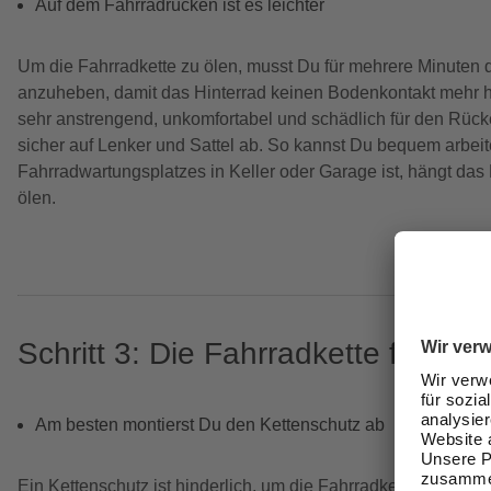
Auf dem Fahrradrücken ist es leichter
Um die Fahrradkette zu ölen, musst Du für mehrere Minuten 
anzuheben, damit das Hinterrad keinen Bodenkontakt mehr ha
sehr anstrengend, unkomfortabel und schädlich für den Rück
sicher auf Lenker und Sattel ab. So kannst Du bequem arbeit
Fahrradwartungsplatzes in Keller oder Garage ist, hängt das 
ölen.
Schritt 3: Die Fahrradkette freileg
Am besten montierst Du den Kettenschutz ab
Ein Kettenschutz ist hinderlich, um die Fahrradkette zu ölen