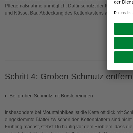
Pflegemaßnahme unmöglich. Dafür schützt der Kettenkasten d
und Nässe. Bau Abdeckung des Kettenkastens ab, um Zugang 
Schritt 4: Groben Schmutz entfer
Bei groben Schmutz mit Bürste reinigen
Insbesondere bei
Mountainbikes
ist die Kette oft dick mit S
eingeklemmte Blätter zwischen den Kettenblättern sind nicht 
Frühling machst, stehst Du häufig vor dem Problem, dass die Ke