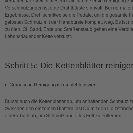
verhärtet hat. Greif in diesem Fall für eine erste Reinigung z
Verschmutzungen ist eine Drahtbürste sinnvoll. Bei normalem
Ergebnisse. Dreh schrittweise die Pedale, um die gesamte F
gelösten Schmutz mit der Handbürste komplett weg. Es ist nic
zu ölen. Öl, Sand, Erde und Straßenstaub gehen eine Verbind
Lebensdauer der Kette verkürzt.
Schritt 5: Die Kettenblätter reinige
Gründliche Reinigung ist empfehlenswert
Bürste auch die Kettenblätter ab, um anhaftenden Schmutz 
zwischen den einzelnen Blättern löst Du mit den Holzstäbche
einem Tuch ab, um Schmutz und altes Fett zu entfernen.