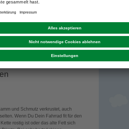
ie Kette und die Kettenblätter vor Schmutz
zur Fahrradkette zu erhalten.
nen
chlamm und Schmutz verkrustet, auch
selten. Wenn Du Dein Fahrrad fit für den
tte rostig ist oder das alte Fett sich