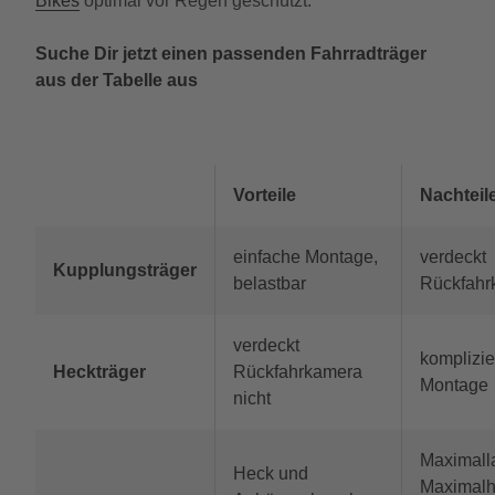
Bikes
optimal vor Regen geschützt.
Suche Dir jetzt einen passenden Fahrradträger
aus der Tabelle aus
Vorteile
Nachteil
einfache Montage,
verdeckt
Kupplungsträger
belastbar
Rückfahr
verdeckt
komplizie
Heckträger
Rückfahrkamera
Montage
nicht
Maximall
Heck und
Maximal