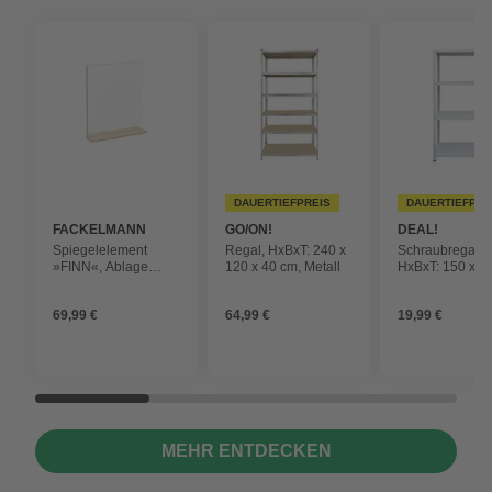
DAUERTIEFPREIS
DAUERTIEFPRE
FACKELMANN
GO/ON!
DEAL!
Spiegelelement
Regal, HxBxT: 240 x
Schraubregal,
»FINN«, Ablage
120 x 40 cm, Metall
HxBxT: 150 x 75
Asteiche, BxHxT:
cm, Stahl, weiß
59,8 x 69,2 x 13,5 cm
69,99 €
64,99 €
19,99 €
MEHR ENTDECKEN