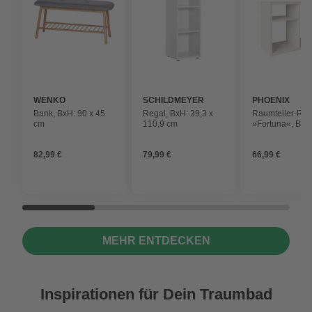
WENKO
SCHILDMEYER
PHOENIX
Bank, BxH: 90 x 45
Regal, BxH: 39,3 x
Raumteiler-Reg
cm
110,9 cm
»Fortuna«, BxH
75,1 x 57,9 x 34
Holz
82,99 €
79,99 €
66,99 €
MEHR ENTDECKEN
Inspirationen für Dein Traumbad