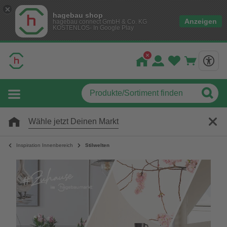
hagebau shop
Anzeigen
hagebau connect GmbH & Co. KG
KOSTENLOS- In Google Play
Wähle jetzt Deinen Markt
Inspiration Innenbereich
Stilwelten