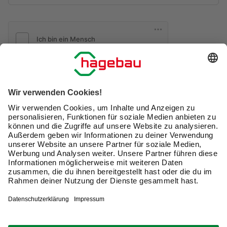
Friendly Captcha
Ich möchte auf mich
zugeschnittene E-Mail-Werbung
(inklusive den Newsletter) von hagebau erhalten. Ich
bin mit der
Nutzung meiner personenbezogenen
Daten durch hagebau
, die E-Mail-Werbung, die
Analyse meines E-Mail-Umgangs sowie die
Zusammenführung und Analyse meiner Kaufdaten,
Coupons und Kartenvorteile umfasst, einverstanden.
Mein Einverständnis kann ich jederzeit widerrufen.
Nach Bestätigung meines Einverständnisses erhalte
ich einen
10 € Willkommensgutschein
*.
Bitte beachte auch unsere
Datenschutzhinweise
.