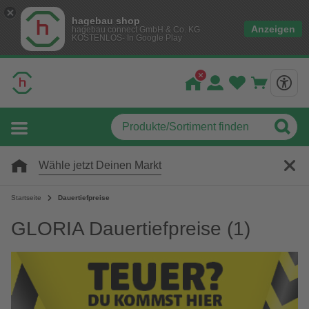
hagebau shop
Anzeigen
hagebau connect GmbH & Co. KG
KOSTENLOS- In Google Play
Wähle jetzt Deinen Markt
Startseite
Dauertiefpreise
GLORIA Dauertiefpreise
(1)