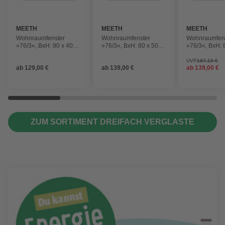
MEETH
MEETH
MEETH
Wohnraumfenster
Wohnraumfenster
Wohnraumfen
»76/3«, BxH: 90 x 40
»76/3«, BxH: 80 x 50
»76/3«, BxH: 
cm, 1-flügelig, Dreh-
cm, 1-flügelig, Dreh-
cm, 1-flügelig
Kipp
Kipp
Kipp
UVP
187,19 €
ab
129,00 €
ab
139,00 €
ab
139,00 €
ZUM SORTIMENT DREIFACH VERGLASTE
FENSTER