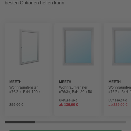
besten Optionen helfen kann.
MEETH
MEETH
MEETH
Wohnraumfenster
Wohnraumfenster
Wohnraumfen
»76/3 «, BxH: 100 x
»76/3«, BxH: 80 x 50
»76/3«, BxH: 
120 cm, 1-flügelig,
cm, 1-flügelig, Dreh-
cm, 1-flügelig
Dreh-Kipp
Kipp
Kipp
UVP
187,19 €
UVP
286,67 €
259,00 €
ab
139,00 €
ab
229,00 €