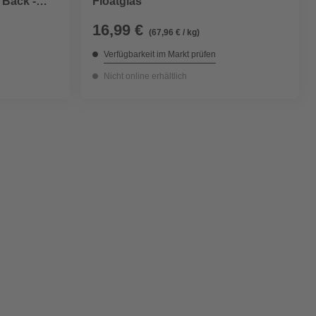
Floatglas
 Back -
16,99 €
(67,96 € / kg)
Verfügbarkeit im Markt prüfen
Nicht online erhältlich