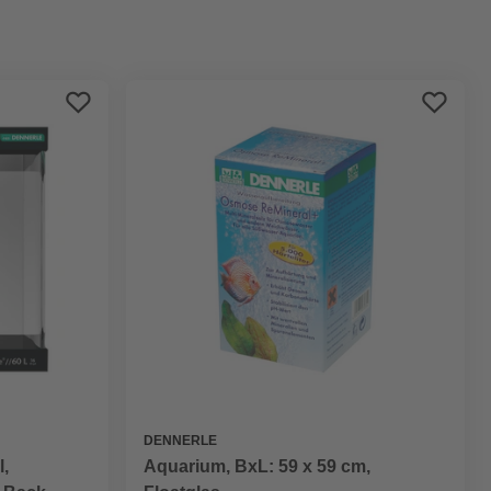
Preis aufsteigend
Preis absteigend
Bewertung
DENNERLE
Aquarium, BxL: 59 x 59 cm,
l,