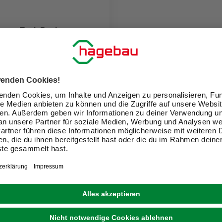
pers Tank Basic
 €
eit im Markt prüfen
ne erhältlich
1
ir Dein Zuhause zu einem schön