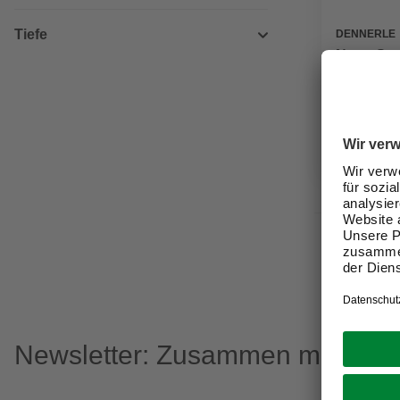
Tiefe
DENNERLE
Nano Sca
209,00
Verfügbark
Nicht onli
Newsletter: Zusammen machen w