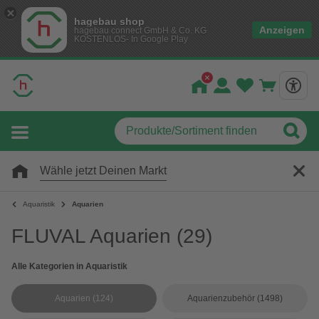
hagebau shop
Anzeigen
hagebau connect GmbH & Co. KG
KOSTENLOS- In Google Play
Wähle jetzt Deinen Markt
Aquaristik
Aquarien
FLUVAL Aquarien
(29)
Alle Kategorien in Aquaristik
Aquarien
(124)
Aquarienzubehör
(1498)