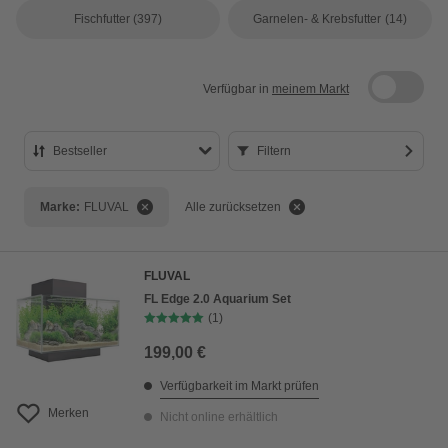
Fischfutter
(397)
Garnelen- & Krebsfutter
(14)
Verfügbar in
meinem Markt
Bestseller
Filtern
Bestseller
Marke:
FLUVAL
Alle zurücksetzen
Preis aufsteigend
Preis absteigend
FLUVAL
Bewertung
FL Edge 2.0 Aquarium Set
(1)
199,00 €
Verfügbarkeit im Markt prüfen
Merken
Nicht online erhältlich