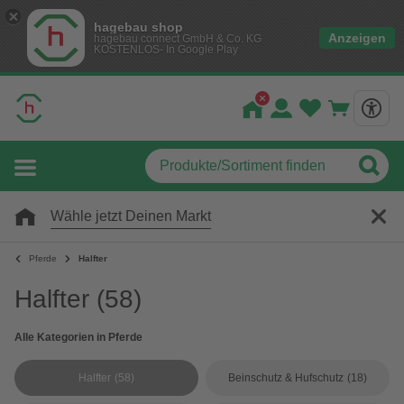
hagebau shop
Anzeigen
hagebau connect GmbH & Co. KG
KOSTENLOS- In Google Play
Wähle jetzt Deinen Markt
Pferde
Halfter
Halfter
(58)
Alle Kategorien in Pferde
Halfter
(58)
Beinschutz & Hufschutz
(18)