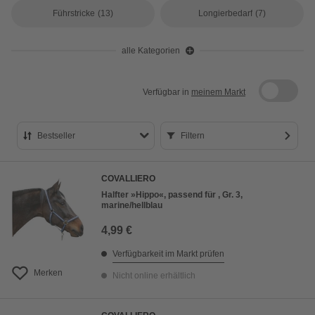
Führstricke
(13)
Longierbedarf
(7)
alle Kategorien
Verfügbar in
meinem Markt
Bestseller
Filtern
Bestseller
COVALLIERO
Preis aufsteigend
Halfter »Hippo«, passend für , Gr. 3,
marine/hellblau
Preis absteigend
4,99 €
Bewertung
Verfügbarkeit im Markt prüfen
Merken
Nicht online erhältlich